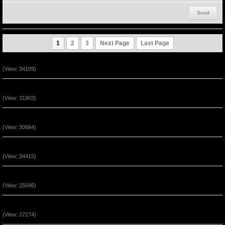
1
2
3
Next Page
Last Page
Ta Là Đường Đi - Lẽ Thật - Sự Sống (P2)
(View: 34109)
Ta Là Đường Đi - Lẽ Thật - Sự Sống (P1)
(View: 31903)
Vượt Qua Những Hoạn Nạn Đến Phước Hạnh 2
(View: 30664)
Vượt Qua Những Hoạn Nạn Đến Phước Hạnh 1
(View: 34415)
Chúa Giê-xu Là Con Đường Của Sự Tha Thứ (P3)
(View: 25046)
Chúa Giê-xu Là Con Đường Của Sự Tha Thứ (P2)
(View: 27274)