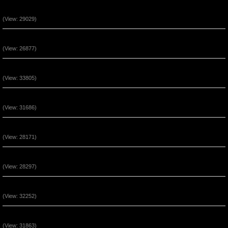
Chúa Là Đồn Lũy Ẩn Núp (P2)
(View: 29029)
Đức Tin Đến Nhờ Nghe Lời Chúa (P2)
(View: 26877)
Phước Cho Người Hầu Việc Chúa (P3)
(View: 33805)
Phước Cho Người Hầu Việc Chúa (P2)
(View: 31686)
Quyền Năng Khi Ở Trong Đấng Christ (Phần 5)
(View: 28171)
Quyền Năng Khi Ở Trong Đấng Christ (Phần 4)
(View: 28297)
Quyền Năng Khi Ở Trong Đấng Christ (Phần 3)
(View: 32252)
Quyền Năng Khi Ở Trong Đấng Christ (Phần 2)
(View: 31863)