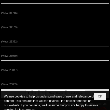
Sự Bình An Trong Đấng Cứu Thế Jesus
(View: 31716)
Sự Kêu Gọi Lần Thứ Nhì (P3)
(View: 32109)
Sự Kêu Gọi Lần Thứ Nhì (P2)
(View: 29352)
Thái Độ Nhận Lãnh Phép Lạ (P3)
(View: 28989)
Thái Độ Nhận Lãnh Phép Lạ (P2)
(View: 29847)
Sự Kêu Gọi Lần Thứ Nhì (P1)
(View: 26089)
1
2
3
Next Page
Last Page
We use cookies to help us understand ease of use and relevance of
OK
content. This ensures that we can give you the best experience on
Copyright © 2026
tiengnoichanly.org
All rights reserved
our website. If you continue, we'll assume that you are happy to receive
cookies for this purpose.