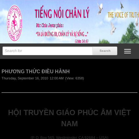
Next
PHƯƠNG THỨC ĐIỀU HÀNH
Thursday, September 16, 2010
12:00 AM
(View: 6358)
HỘI TRUYỀN GIÁO PHÚC ÂM VIỆT
NAM
(P. O. Box 565, Westminster, CA 92684 – USA)