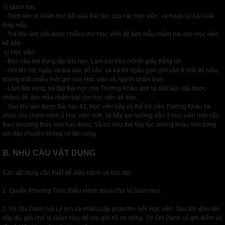
Vị Giám học.
- Trình lên Vị Giám học kết quả Bài làm của các Học viên, và hoàn lại bài Giải
Đáp mẫu.
- Trả Bài làm (đã được chấm) cho Học viên để làm mẫu chấm bài cho Học viên
kế tiếp.
c) Học viên:
- Đọc câu hỏi trong tập Bài học, Làm bài trên một tờ giấy trắng rời.
- Ghi tên họ, ngày và tựa bài, số câu, và trả lời ngắn gọn (chỉ cần ít chữ đủ hiểu,
không mất nhiều thời giờ của Học viên và người chấm bài).
- Làm Bài xong, trả tập Bài học cho Trưởng Khâu, giữ lại Bài làm (đã được
chấm) để làm mẫu chấm bài cho học viên kế tiếp.
- Sau khi làm được Bài học #1, Học viên nầy có thể trở nên Trưởng Khâu và
chọn cho chính mình 3 Học viên mới, và tiếp tục hướng dẫn 3 Học viên mới nầy
theo phương thức vừa học được. Và cứ như thế tiếp tục những khâu mới trong
sợi dây chuyền không có tận cùng.
B. NHU CẦU VẬT DỤNG
Các vật dụng cần thiết để điều hành và học tập:
1. Quyển Phương Thức Điều Hành dành cho Vị Giám Học.
2. Tờ Ghi Danh (và Lý lịch cá nhân) cấp phát cho mỗi Học viên. Sau khi điền tên
đầy đủ, gửi cho Vị Giám Học để lưu giữ hồ sơ riêng. Tờ Ghi Danh có ghi điểm và