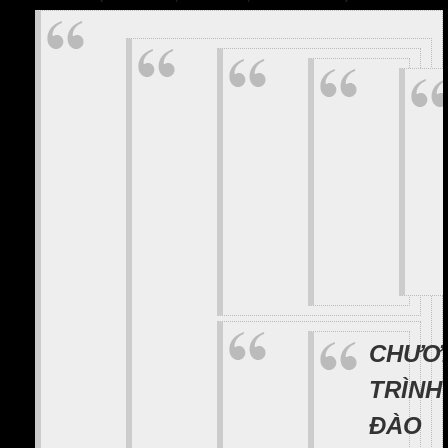
CHƯƠ
TRÌNH
ĐÀO