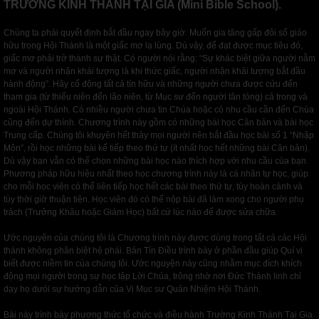
TRƯỜNG KINH THÁNH TẠI GIA (Mini Bible School).
Chúng ta phải quyết định bắt đầu ngay bây giờ. Muốn gia tăng gấp đôi số giáo
hữu trong Hội Thánh là một giấc mơ lạ lùng. Dù vậy, để đạt được mục tiêu đó,
giấc mơ phải trở thành sự thật. Có người nói rằng: “Sự khác biệt giữa người nằm
mơ và người nhận khải tượng là khi thức giấc, người nhận khải tượng bắt đầu
hành động”. Hãy cổ động tất cả tín hữu và những người chưa được cứu đến
tham gia (từ thiếu niên đến lão niên, từ Mục sư đến người tân tòng) cả trong và
ngoài Hội Thánh. Có nhiều người chưa tin Chúa hoặc có nhu cầu cần đến Chúa
cũng đến dự thính. Chương trình này gồm có những bài học Căn bản và bài học
Trung cấp. Chúng tôi khuyên hết thảy mọi người nên bắt đầu học bài số 1 “Nhập
Môn”, rồi học những bài kế tiếp theo thứ tự (ít nhất học hết những bài Căn bản).
Dù vậy bạn vẫn có thể chọn những bài học nào thích hợp với nhu cầu của bạn.
Phương pháp hữu hiệu nhất theo học chương trình này là cá nhân tự học, giúp
cho mỗi học viên có thể liên tiếp học hết các bài theo thứ tự, tùy hoàn cảnh và
tùy thời giờ thuận tiện. Học viên đó có thể nộp bài đã làm xong cho người phụ
trách (Trưởng Khâu hoặc Giám Học) bất cứ lúc nào để được sửa chữa.
Ước nguyện của chúng tôi là Chương trình này được dùng trong tất cả các Hội
thánh không phân biệt hệ phái. Bản Tín Điều trình bày ở phần đầu giúp Quí vị
biết được niềm tin của chúng tôi. Ước nguyện này cũng nhằm mục đích khích
động mọi người trong sự học tập Lời Chúa, trông nhờ nơi Đức Thánh linh chỉ
dạy họ dưói sự hướng dẫn của Vị Mục sư Quản Nhiệm Hội Thánh.
Bài này trình bày phương thức tổ chức và điều hành Trường Kinh Thánh Tại Gia