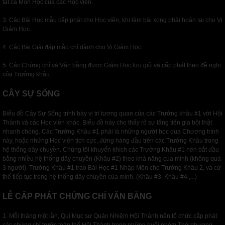
tất cả Môn Học của các Học viên.
3. Các Bài Học mẫu cấp phát cho Học viên, khi làm bài xong phải hoàn lại cho Vị
Giám Học.
4. Các Bài Giải đáp mẫu chỉ dành cho Vị Giám Học.
5. Các Chứng chỉ và Văn bằng được Giám Học lưu giữ và cấp phát theo đề nghị
của Trưởng khâu.
CÂY SỰ SỐNG
Biểu đồ Cây Sự Sống trình bày vị trí tương quan của các Trưởng khâu #1 với Hội
Thánh và các Học viên khác. Biểu đồ này cho thấy rõ sự tăng tiến gia bội thật
nhanh chóng. Các Trưởng Khâu #1 phải là những người học qua Chương trình
này, hoặc những Học viên tích cực, đứng hàng đầu trên các Trưởng Khâu trong
hệ thống dây chuyền. Chúng tôi khuyến khích các Trưởng Khâu #1 nên bắt đầu
bằng nhiều hệ thống dây chuyền (Khâu #2) theo khả năng của mình (không quá
3 người). Trưởng Khâu #1 trao Bài Học #1 Nhập Môn cho Trưởng Khâu 2, và cứ
thế tiếp tục trong hệ thống dây chuyền của mình. (Khâu #3, Khâu #4 ,...)
LỄ CẤP PHÁT CHỨNG CHỈ VĂN BẰNG
1. Mỗi tháng một lần, Quí Mục sư Quản Nhiệm Hội Thánh nên tổ chức cấp phát