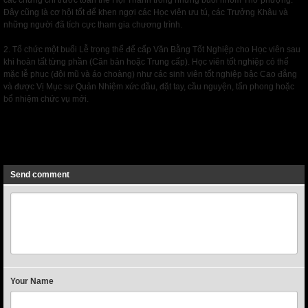
các chứng chỉ trước toàn thể Hội Thánh trong những buổi nhóm Thờ phượng.
Đây cũng là cơ hội tốt để khen ngợi các Học viên ưu tú, các Trưởng Khâu và
những người đã tích cực tham gia chương trình.
2. Tổ chức một buổi Lễ trọng thể để cấp Văn Bằng Tốt Nghiệp cho Học viên sau
khi hoàn tất từng phần (Căn bản hoặc Trung cấp). Học viên tốt nghiệp có thể
mặc lễ phục (đội mũ và áo choàng) như các sinh viên tốt nghiệp bậc Cao đẳng
và được Vị Mục sư Quản Nhiệm xức dầu, đặt tay, cầu nguyện, tấn phong hoặc
bổ nhiệm chức vụ mới.
Next
Send comment
Your Name