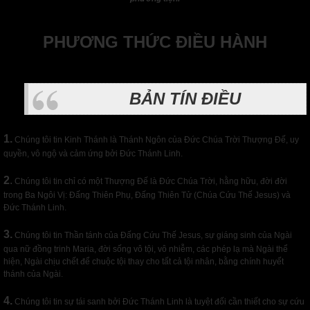
PHƯƠNG THỨC ĐIỀU HÀNH
BẢN TÍN ĐIỀU
1.
Chúng tôi tin Kinh Thánh là Thánh Ngôn của Đức Chúa Trời Thượng Đế, uy
quyền, vô ngộ và cảm ứng bởi Đức Thánh Linh.
2
.
Chúng tôi tin chỉ có một Thượng Đế là Đức Chúa Trời, hằng hữu, đời đời
trong Ba Ngôi Vị: Đấng Thiên Phụ, Đấng Thiên Tử (Chúa Cứu Thế Jesus) và
Đức Thánh Linh.
3.
Chúng tôi tin Thần tánh của Đấng Cứu Thế Jesus, sự giáng sinh của Ngài
qua nữ đồng trinh Maria, đời sống vô tội, vô nhiễm, các phép lạ mà Ngài thể
hiện, Ngài chịu chết để chuộc tội thay cho tất cả tội nhân, bằng chính huyết
thánh của Ngài.
4.
Chúng tôi tin sự tái sanh bởi Đức Thánh Linh là tuyệt đối cần thiết cho sự cứu