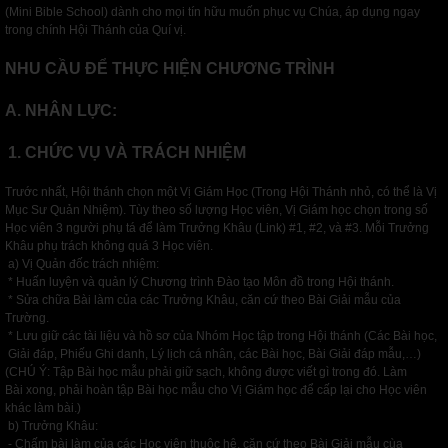
(Mini Bible School) dành cho mọi tín hữu muốn phục vụ Chúa, áp dụng ngay
trong chính Hội Thánh của Quí vị.
NHU CẦU ĐỂ THỰC HIỆN CHƯƠNG TRÌNH
A. NHÂN LỰC:
1. CHỨC VỤ VÀ TRÁCH NHIỆM
Trước nhất, Hội thánh chọn một Vị Giám Học (Trong Hội Thánh nhỏ, có thể là Vị
Mục Sư Quản Nhiệm). Tùy theo số lượng Học viên, Vị Giám học chọn trong số
Học viên 3 người phụ tá để làm Trưởng Khâu (Link) #1, #2, và #3. Mỗi Trưởng
Khâu phụ trách không quá 3 Học viên.
a) Vị Quản đốc trách nhiệm:
* Huấn luyện và quản lý Chương trình Đào tạo Môn đồ trong Hội thánh.
* Sửa chữa Bài làm của các Trưởng Khâu, căn cứ theo Bài Giải mẫu của
Trường.
* Lưu giữ các tài liệu và hồ sơ của Nhóm Học tập trong Hội thánh (Các Bài học,
Giải đáp, Phiếu Ghi danh, Lý lịch cá nhân, các Bài học, Bài Giải đáp mẫu,…)
(CHÚ Ý: Tập Bài học mẫu phải giữ sạch, không được viết gì trong đó. Làm
Bài xong, phải hoàn tập Bài học mẫu cho Vị Giám học để cấp lại cho Học viên
khác làm bài.)
b) Trưởng Khâu:
- Chấm bài làm của các Học viên thuộc hệ, căn cứ theo Bài Giải mẫu cùa