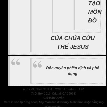
TẠO
MÔN
ĐỒ
CỦA CHÚA CỨU
THẾ JESUS
Độc quyền phiên dịch và phổ
dụng
(c) 1979, 1996 GLOBAL YOUTH EVANGELISM
(P. O. Box 1019, Orland, CA 95963)
Giữ Bản Quyền
Cấm in sao lại từng phần, hay toàn bản dưới mọi hình thức, hoặc bằng mọi
phương tiện.