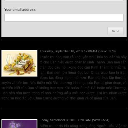
Your email address
PHƯƠNG THỨC HỌC TẬP
Thursday, September 16, 2010
12:00 AM
(View: 6279)
Trước khi học, Bạn cầu nguyện xin Chúa soi dẫn và bày
tỏ cho Bạn hiểu được chân lý Kinh Thánh. Bạn nên cẩn
thận đọc câu hỏi, xong đọc câu Kinh Thánh ít nhất hai
lần. Bạn nên lớn tiếng đọc Lời Chúa giúp tâm trí Bạn
được tác động mạnh mẽ hơn. Bạn nên học tập thường
xuyên và liên tục. Nếu thiếu một Bài, chương trình học của Bạn bị gián đoạn, và
sự hiểu biết của Bạn sẽ không trọn vẹn. Khi hoàn tất một Bài hoặc một Chương,
Bạn nên tóm lược trong trí nhớ những điều mới học được. Lợi ích nhận được
trong sự học tập Lời Chúa tương đương với thời gian và cố gắng của Bạn.
Read More
ƯU TƯ CỦA NGƯỜI HẦU VIỆC CHÚA
Friday, September 3, 2010
12:00 AM
(View: 6551)
Niềm ưu tư đó trĩu nặng trong lòng Người Hầu Việc từ