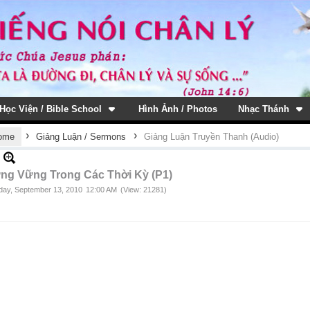
Học Viện / Bible School
Hình Ảnh / Photos
Nhạc Thánh
›
›
ome
Giảng Luận / Sermons
Giảng Luận Truyền Thanh (Audio)
ng Vững Trong Các Thời Kỳ (P1)
ay, September 13, 2010
12:00 AM
(View: 21281)