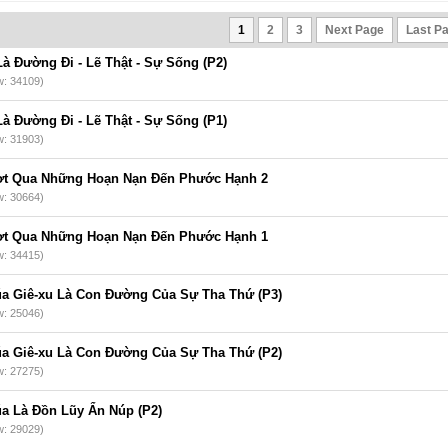
1
2
3
Next Page
Last P
Là Đường Đi - Lẽ Thật - Sự Sống (P2)
w: 34109)
Là Đường Đi - Lẽ Thật - Sự Sống (P1)
w: 31903)
t Qua Những Hoạn Nạn Đến Phước Hạnh 2
w: 30664)
t Qua Những Hoạn Nạn Đến Phước Hạnh 1
w: 34415)
a Giê-xu Là Con Đường Của Sự Tha Thứ (P3)
w: 25046)
a Giê-xu Là Con Đường Của Sự Tha Thứ (P2)
w: 27275)
a Là Đồn Lũy Ẩn Núp (P2)
w: 29029)