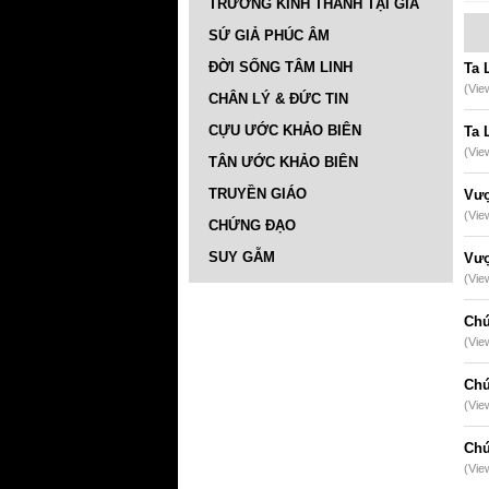
TRƯỜNG KINH THÁNH TẠI GIA
SỨ GIẢ PHÚC ÂM
ĐỜI SỐNG TÂM LINH
Ta 
(Vie
CHÂN LÝ & ĐỨC TIN
CỰU ƯỚC KHẢO BIÊN
Ta 
(Vie
TÂN ƯỚC KHẢO BIÊN
TRUYỀN GIÁO
Vượ
(Vie
CHỨNG ĐẠO
SUY GẪM
Vượ
(Vie
Chú
(Vie
Chú
(Vie
Chú
(Vie