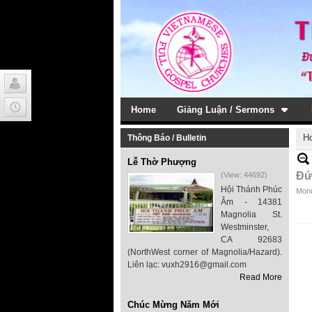
Home
Giảng Luận / Sermons
H
Thông Báo / Bulletin
Lễ Thờ Phượng
Đứ
(View: 44692)
Hội Thánh Phúc
Mond
Âm - 14381
Magnolia St.
Westminster,
CA 92683
(NorthWest corner of Magnolia/Hazard).
Liên lạc: vuxh2916@gmail.com
Read More
Chúc Mừng Năm Mới