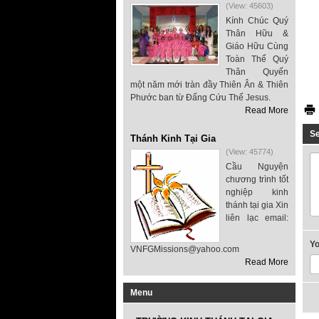
(View: 45603)
Kính Chúc Quý
Thân Hữu &
Giáo Hữu Cùng
Toàn Thể Quý
Thân Quyến
một năm mới tràn đầy Thiên Ân & Thiên
Phước ban từ Đấng Cứu Thế Jesus.
Read More
S
Thánh Kinh Tại Gia
(View: 45774)
Cầu Nguyện
chương trình tốt
nghiệp kinh
thánh tại gia Xin
liên lạc email:
Y
VNFGMissions@yahoo.com
Read More
Menu