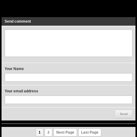
Previous
Next
Send comment
Your Name
Your email address
1
2
Next Page
Last Page