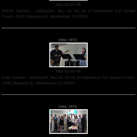
Mục Sư Vũ Hồ
VNFGC Sermon - 2026July05, Mục Sư Vũ Hồ of Vietnamese Full Gospel
Church, 14381 Magnolia St., Westminster, CA 92683
Read More
Vnfgc Sermon - 2026Jun28
(View: 1971)
Mục Sư Vũ Hồ
Vnfgc Sermon - 2026Jun28, Mục Sư Vũ Hồ of Vietnamese Full Gospel Church,
14381 Magnolia St., Westminster, CA 92683
Read More
Sống Biệt Riêng Cho Chúa Cha - Father's Day - 2026Jun21
(View: 1974)