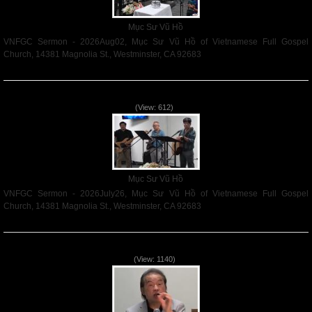
Mục Sư Vũ Hồ
VNFGC Sermon - 2026Aug02, Mục Sư Vũ Hồ of Vietnamese Full Gospel
Church, 14381 Magnolia St., Westminster, CA 92683
Read More
VNFGC Sermon - 2026July26
(View: 612)
Mục Sư Vũ Hồ
VNFGC Sermon - 2026July26, Mục Sư Vũ Hồ of Vietnamese Full Gospel
Church, 14381 Magnolia St., Westminster, CA 92683
Read More
VNFGC Sermon - 2026July19
(View: 1140)