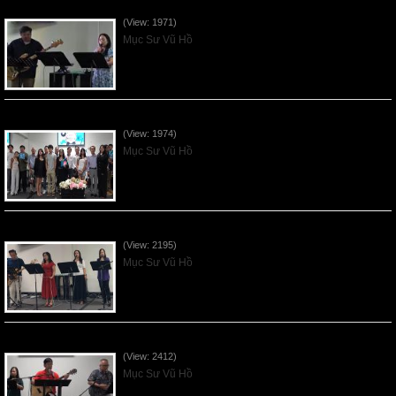
Vnfgc Sermon - 2026Jun28
(View: 1971)
Mục Sư Vũ Hồ
Sống Biệt Riêng Cho Chúa Cha - Father's Day - 2026Jun21
(View: 1974)
Mục Sư Vũ Hồ
Ơn Tứ Để Sống Trong Thời Kỳ Cuối - 2026Jun14
(View: 2195)
Mục Sư Vũ Hồ
Mục Đích của Các Ân Tứ - 2026Jun07
(View: 2412)
Mục Sư Vũ Hồ