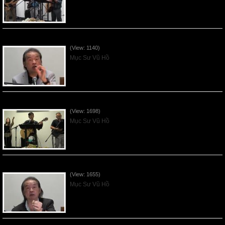
VNFGC Sermon - 2026July19
(View: 1140)
Mục Sư Vũ Hồ
VNFGC Sermon - 2026July12
(View: 1698)
Mục Sư Vũ Hồ
VNFGC Sermon - 2026July05
(View: 1655)
Mục Sư Vũ Hồ