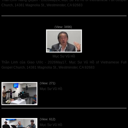
Thần Linh Năng Quyền - 2026May24, Mục Sư Vũ Hồ of Vietnamese Full Gospel
Church, 14381 Magnolia St., Westminster, CA 92683
Read More
Thần Linh của Giao Ước - 2026May17
(View: 3496)
Mục Sư Vũ Hồ
Thần Linh của Giao Ước - 2026May17, Mục Sư Vũ Hồ of Vietnamese Full
Gospel Church, 14381 Magnolia St., Westminster, CA 92683
Read More
VNFGC Sermon - 2026Aug02
(View: 271)
Mục Sư Vũ Hồ
VNFGC Sermon - 2026July26
(View: 612)
Mục Sư Vũ Hồ