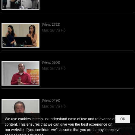
Các Ơn Tứ Thiêng Liên - 2026May31
(View: 2732)
Mục Sư Vũ Hồ
Thần Linh Năng Quyền - 2026May24
(View: 3206)
Mục Sư Vũ Hồ
Thần Linh của Giao Ước - 2026May17
(View: 3496)
Mục Sư Vũ Hồ
We use cookies to help us understand ease of use and relevance of
OK
content. This ensures that we can give you the best experience on
Copyright © 2026
tiengnoichanly.org
All rights reserved
our website. If you continue, we'll assume that you are happy to receive