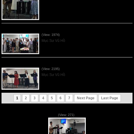
Sống Biệt Riêng Cho Chúa Cha - Father's Day - 2026Jun21
(View: 1974)
Mục Sư Vũ Hồ
Ơn Tứ Để Sống Trong Thời Kỳ Cuối - 2026Jun14
(View: 2195)
Mục Sư Vũ Hồ
1
2
3
4
5
6
7
Next Page
Last Page
VNFGC Sermon - 2026Aug02
(View: 271)