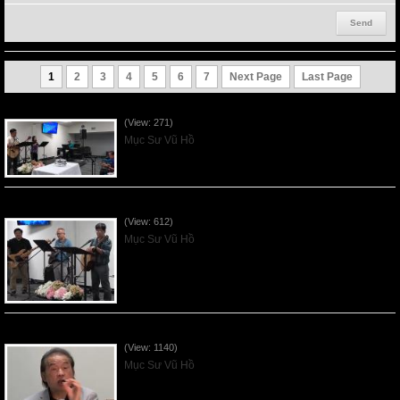
1
2
3
4
5
6
7
Next Page
Last Page
VNFGC Sermon - 2026Aug02
(View: 271)
Mục Sư Vũ Hồ
VNFGC Sermon - 2026July26
(View: 612)
Mục Sư Vũ Hồ
VNFGC Sermon - 2026July19
(View: 1140)
Mục Sư Vũ Hồ