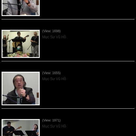
VNFGC Sermon - 2026July12
(View: 1698)
Mục Sư Vũ Hồ
VNFGC Sermon - 2026July05
(View: 1655)
Mục Sư Vũ Hồ
Vnfgc Sermon - 2026Jun28
(View: 1971)
Mục Sư Vũ Hồ