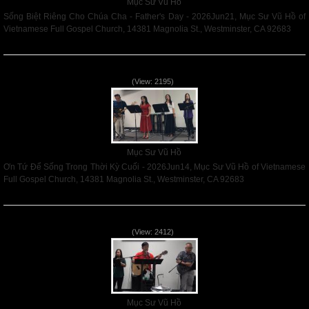
Mục Sư Vũ Hồ
Sống Biệt Riêng Cho Chúa Cha - Father's Day - 2026Jun21, Mục Sư Vũ Hồ of
Vietnamese Full Gospel Church, 14381 Magnolia St., Westminster, CA 92683
Read More
Ơn Tứ Để Sống Trong Thời Kỳ Cuối - 2026Jun14
(View: 2195)
Mục Sư Vũ Hồ
Ơn Tứ Để Sống Trong Thời Kỳ Cuối - 2026Jun14, Mục Sư Vũ Hồ of Vietnamese
Full Gospel Church, 14381 Magnolia St., Westminster, CA 92683
Read More
Mục Đích của Các Ân Tứ - 2026Jun07
(View: 2412)
Mục Sư Vũ Hồ