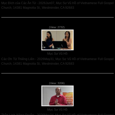
Mục Đích của Các Ân Tứ - 2026Jun07, Mục Sư Vũ Hồ of Vietnamese Full Gospel
Church, 14381 Magnolia St., Westminster, CA 92683
Read More
Các Ơn Tứ Thiêng Liên - 2026May31
(View: 2732)
Mục Sư Vũ Hồ
Các Ơn Tứ Thiêng Liên - 2026May31, Mục Sư Vũ Hồ of Vietnamese Full Gospel
Church, 14381 Magnolia St., Westminster, CA 92683
Read More
Thần Linh Năng Quyền - 2026May24
(View: 3206)
Mục Sư Vũ Hồ