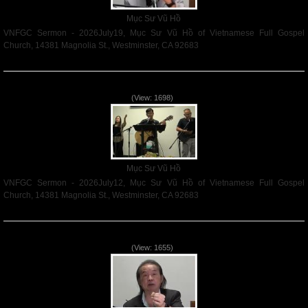
Mục Sư Vũ Hồ
VNFGC Sermon - 2026July19, Mục Sư Vũ Hồ of Vietnamese Full Gospel
Church, 14381 Magnolia St., Westminster, CA 92683
Read More
VNFGC Sermon - 2026July12
(View: 1698)
Mục Sư Vũ Hồ
VNFGC Sermon - 2026July12, Mục Sư Vũ Hồ of Vietnamese Full Gospel
Church, 14381 Magnolia St., Westminster, CA 92683
Read More
VNFGC Sermon - 2026July05
(View: 1655)