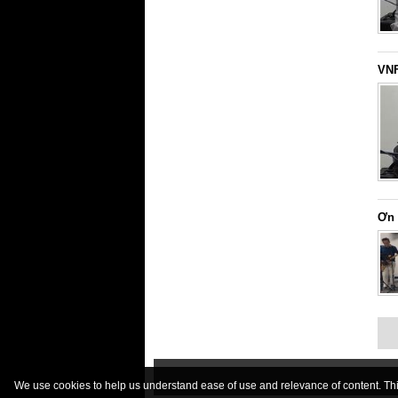
VNF
Ơn 
We use cookies to help us understand ease of use and relevance of content. This