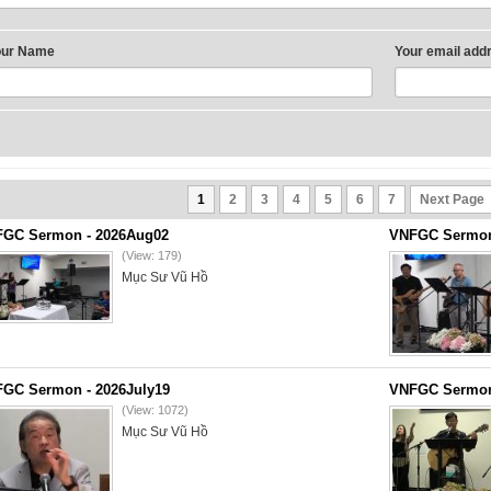
our Name
Your email add
1
2
3
4
5
6
7
Next Page
GC Sermon - 2026Aug02
VNFGC Sermon 
(View: 179)
Mục Sư Vũ Hồ
GC Sermon - 2026July19
VNFGC Sermon 
(View: 1072)
Mục Sư Vũ Hồ