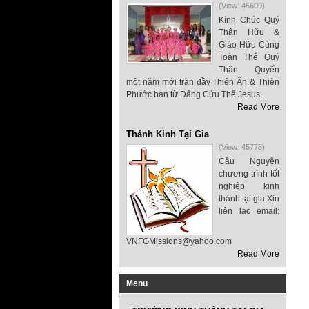
(View: 45609)
Kính Chúc Quý
Thân Hữu &
Giáo Hữu Cùng
Toàn Thể Quý
Thân Quyến
một năm mới tràn đầy Thiên Ân & Thiên
Phước ban từ Đấng Cứu Thế Jesus.
Read More
Thánh Kinh Tại Gia
(View: 45778)
Cầu Nguyện
chương trình tốt
nghiệp kinh
thánh tại gia Xin
liên lạc email:
VNFGMissions@yahoo.com
Read More
Menu