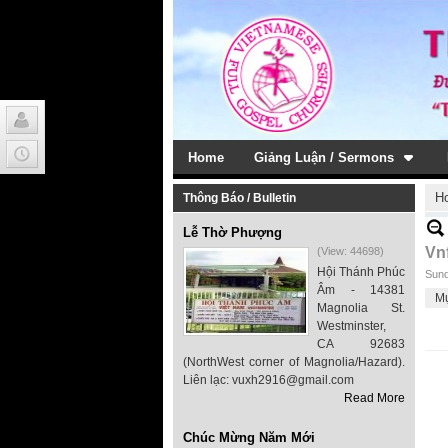
Home
Giảng Luận / Sermons
H
Thông Báo / Bulletin
Lễ Thờ Phượng
Vn
(View: 44698)
Hội Thánh Phúc
Sund
Âm - 14381
M
Magnolia St.
Westminster,
CA 92683
(NorthWest corner of Magnolia/Hazard).
Liên lạc: vuxh2916@gmail.com
Read More
Chúc Mừng Năm Mới