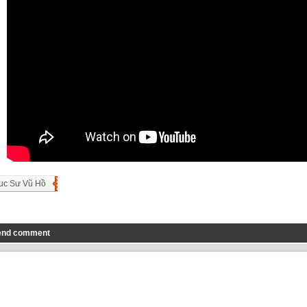
uc Sư Vũ Hồ
end comment