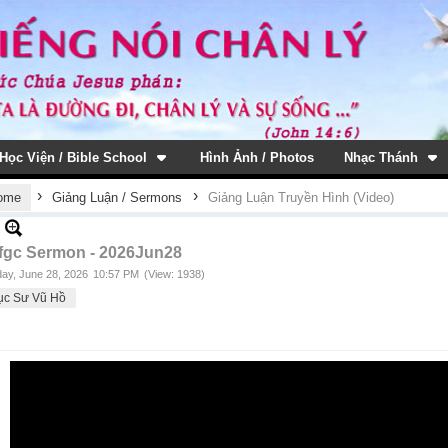
Học Viện / Bible School
Hình Ảnh / Photos
Nhạc Thánh
›
›
ome
Giảng Luận / Sermons
Giảng Luận Truyền Hình (Video)
fgc Sermon - 2026Jun28
ay, June 28, 2026
10:57 PM
(View: 1938)
ục Sư Vũ Hồ