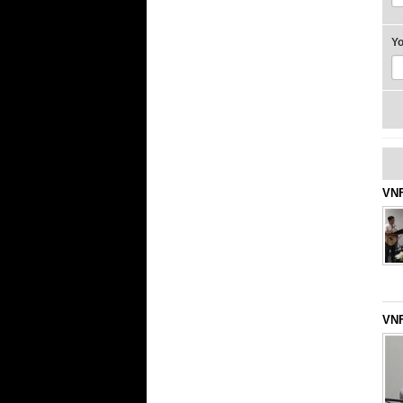
Y
VNF
VNF