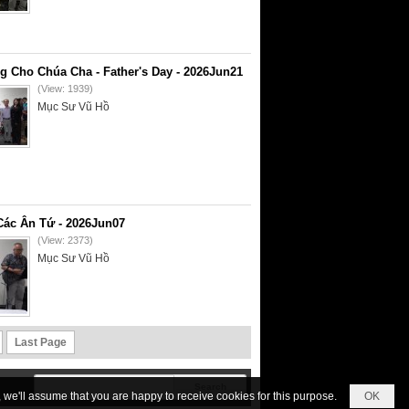
g Cho Chúa Cha - Father's Day - 2026Jun21
(View: 1939)
Mục Sư Vũ Hồ
Các Ân Tứ - 2026Jun07
(View: 2373)
Mục Sư Vũ Hồ
Last Page
we'll assume that you are happy to receive cookies for this purpose.
OK