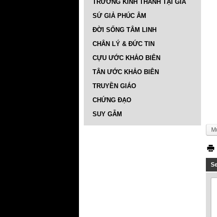
TRƯỜNG KINH THÁNH TẠI GIA
SỨ GIẢ PHÚC ÂM
ĐỜI SỐNG TÂM LINH
CHÂN LÝ & ĐỨC TIN
CỰU ƯỚC KHẢO BIÊN
TÂN ƯỚC KHẢO BIÊN
TRUYỀN GIÁO
CHỨNG ĐẠO
SUY GẪM
M
S