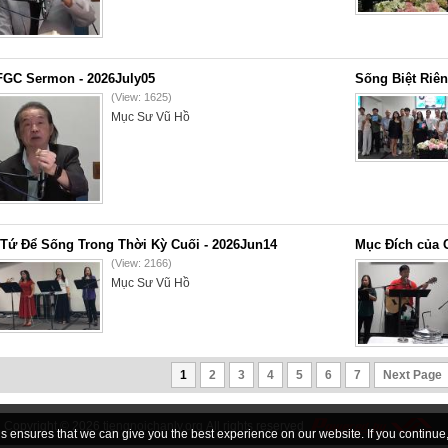
GC Sermon - 2026July05
Sống Biệt Riên
(View: 1625)
Mục Sư Vũ Hồ
Tứ Để Sống Trong Thời Kỳ Cuối - 2026Jun14
Mục Đích của 
(View: 2166)
Mục Sư Vũ Hồ
1
2
3
4
5
6
7
Next Page
Copyright © 2026
tiengnoichanly.org
All rights reserved
 ensures that we can give you the best experience on our website. If you continue, 