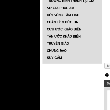
TRƯỜNG KINH THÁNH TẠI GIA
SỨ GIẢ PHÚC ÂM
ĐỜI SỐNG TÂM LINH
CHÂN LÝ & ĐỨC TIN
CỰU ƯỚC KHẢO BIÊN
TÂN ƯỚC KHẢO BIÊN
TRUYỀN GIÁO
CHỨNG ĐẠO
SUY GẪM
M
S