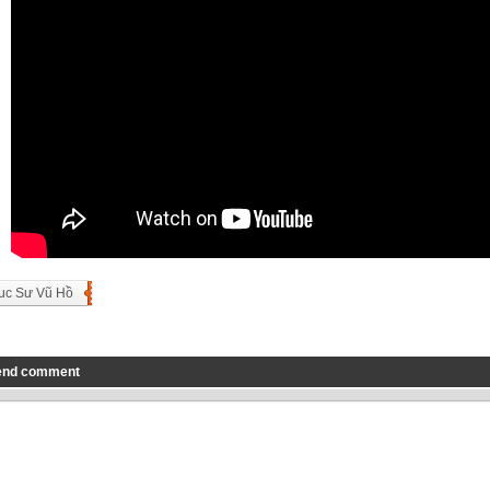
uc Sư Vũ Hồ
end comment