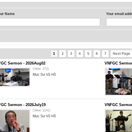
our Name
Your email add
1
2
3
4
5
6
7
Next Page
GC Sermon - 2026Aug02
VNFGC Sermon 
(View: 272)
Mục Sư Vũ Hồ
GC Sermon - 2026July19
VNFGC Sermon 
(View: 1141)
Mục Sư Vũ Hồ