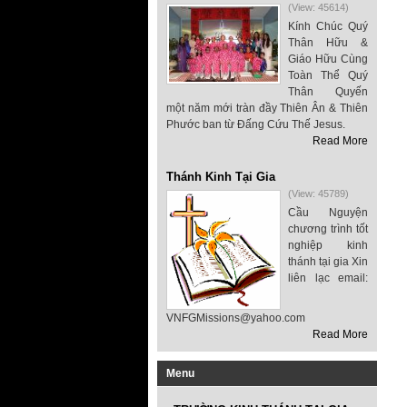
(View: 45614)
Kính Chúc Quý
Thân Hữu &
Giáo Hữu Cùng
Toàn Thể Quý
Thân Quyến
một năm mới tràn đầy Thiên Ân & Thiên
Phước ban từ Đấng Cứu Thế Jesus.
Read More
Thánh Kinh Tại Gia
(View: 45789)
Cầu Nguyện
chương trình tốt
nghiệp kinh
thánh tại gia Xin
liên lạc email:
VNFGMissions@yahoo.com
Read More
Menu