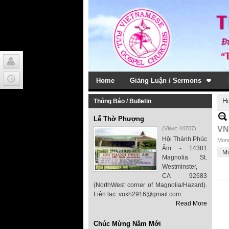
Home
Giảng Luận / Sermons
H
Thông Báo / Bulletin
Lễ Thờ Phượng
VN
(View: 44707)
Hội Thánh Phúc
Mond
Âm - 14381
M
Magnolia St.
Westminster,
CA 92683
(NorthWest corner of Magnolia/Hazard).
Liên lạc: vuxh2916@gmail.com
Read More
Chúc Mừng Năm Mới