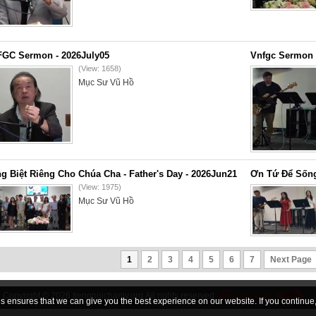
GC Sermon - 2026July05
Vnfgc Sermon 
(View: 1658)
Mục Sư Vũ Hồ
g Biệt Riêng Cho Chúa Cha - Father's Day - 2026Jun21
Ơn Tứ Để Sống
(View: 1975)
Mục Sư Vũ Hồ
1
2
3
4
5
6
7
Next Page
Copyright © 2026
tiengnoichanly.org
All rights reserved
 ensures that we can give you the best experience on our website. If you continue, 