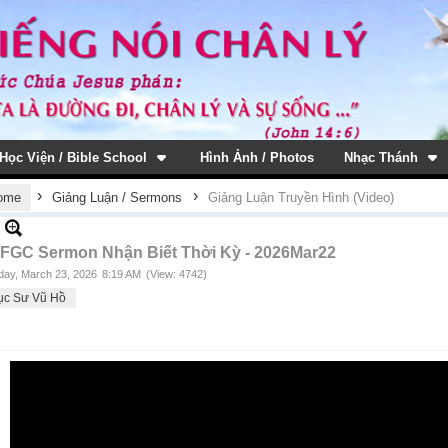
Học Viện / Bible School
Hình Ảnh / Photos
Nhạc Thánh
›
›
ome
Giảng Luận / Sermons
Giảng Luận Truyền Hình (Video)
FGC Sermon Nhận Biết Thời Kỳ - 2026Mar22
ay, March 23, 2026
8:19 AM
(View: 4742)
ục Sư Vũ Hồ