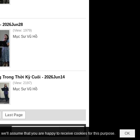
- 2026Jun28
(View: 1979)
Mục Sư Vũ Hồ
 Trong Thời Kỳ Cuối - 2026Jun14
(View: 2197)
Mục Sư Vũ Hồ
Last Page
we'll assume that you are happy to receive cookies for this purpose.
OK