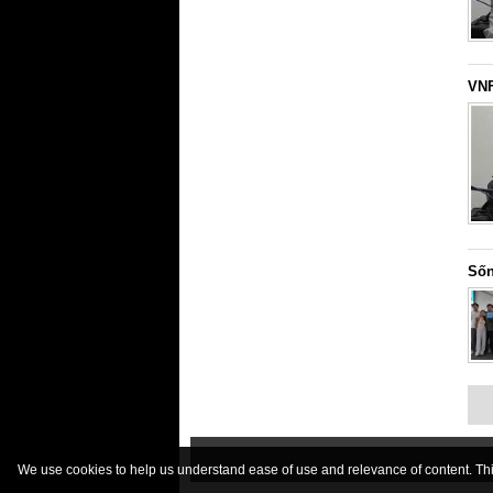
VNF
Sốn
We use cookies to help us understand ease of use and relevance of content. This