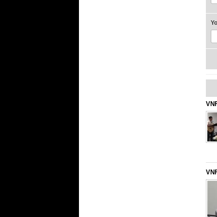
Y
VNF
VNF