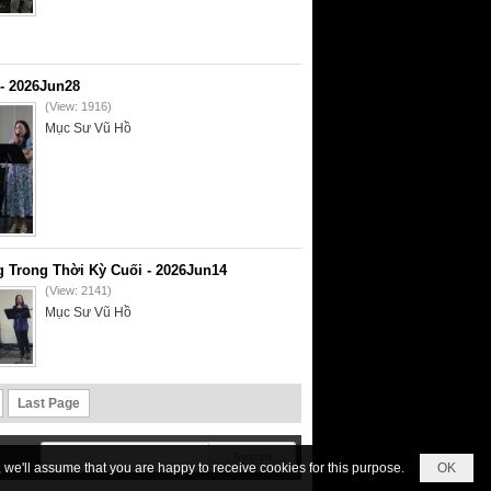
- 2026Jun28
(View: 1916)
Mục Sư Vũ Hồ
 Trong Thời Kỳ Cuối - 2026Jun14
(View: 2141)
Mục Sư Vũ Hồ
Last Page
we'll assume that you are happy to receive cookies for this purpose.
OK