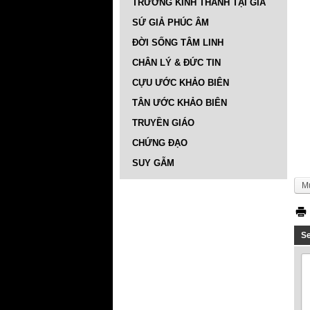
TRƯỜNG KINH THÁNH TẠI GIA
SỨ GIẢ PHÚC ÂM
ĐỜI SỐNG TÂM LINH
CHÂN LÝ & ĐỨC TIN
CỰU ƯỚC KHẢO BIÊN
TÂN ƯỚC KHẢO BIÊN
TRUYỀN GIÁO
CHỨNG ĐẠO
SUY GẪM
M
S