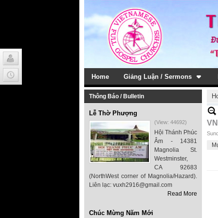
Home
Giảng Luận / Sermons
H
Thông Báo / Bulletin
Lễ Thờ Phượng
VN
(View: 44692)
Hội Thánh Phúc
Sund
Âm - 14381
M
Magnolia St.
Westminster,
CA 92683
(NorthWest corner of Magnolia/Hazard).
Liên lạc: vuxh2916@gmail.com
Read More
Chúc Mừng Năm Mới