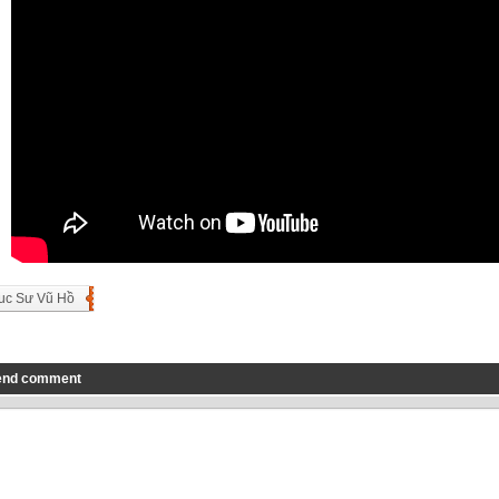
uc Sư Vũ Hồ
end comment