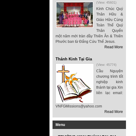
(View: 45601)
Kính Chúc Quý
Thân Hữu &
Giáo Hữu Cùng
Toàn Thể Quý
Thân Quyến
một năm mới tràn đầy Thiên Ân & Thiên
Phước ban từ Đấng Cứu Thế Jesus.
Read More
Thánh Kinh Tại Gia
(View: 45774)
Cầu Nguyện
chương trình tốt
nghiệp kinh
thánh tại gia Xin
liên lạc email:
VNFGMissions@yahoo.com
Read More
Menu