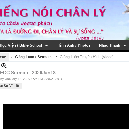
Học Viện / Bible School
Hình Ảnh / Photos
Nhạc Thánh
›
›
ome
Giảng Luận / Sermons
Giảng Luận Truyền Hình (Video)
FGC Sermon - 2026Jan18
ay, January 18, 2026
6:24 PM
(View: 5891)
ục Sư Vũ Hồ