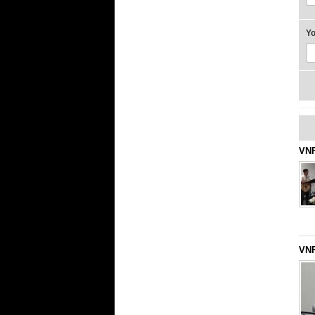
Y
VNF
VNF