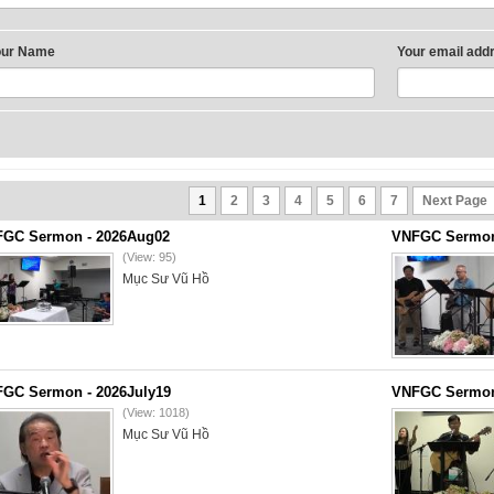
our Name
Your email add
1
2
3
4
5
6
7
Next Page
GC Sermon - 2026Aug02
VNFGC Sermon 
(View: 95)
Mục Sư Vũ Hồ
GC Sermon - 2026July19
VNFGC Sermon 
(View: 1018)
Mục Sư Vũ Hồ