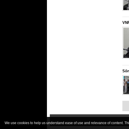
VNF
Sốn
We use cookies to help us understand ease of use and relevance of content. This