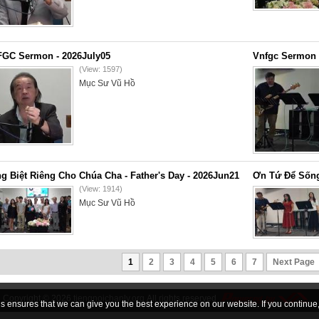
GC Sermon - 2026July05
Vnfgc Sermon 
(View: 1597)
Mục Sư Vũ Hồ
g Biệt Riêng Cho Chúa Cha - Father's Day - 2026Jun21
Ơn Tứ Để Sống
(View: 1914)
Mục Sư Vũ Hồ
1
2
3
4
5
6
7
Next Page
Copyright © 2026
tiengnoichanly.org
All rights reserved
 ensures that we can give you the best experience on our website. If you continue, 