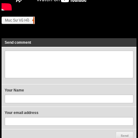
Muc Sư Vũ Hồ
Previous
Next
Send comment
Your Name
Your email address