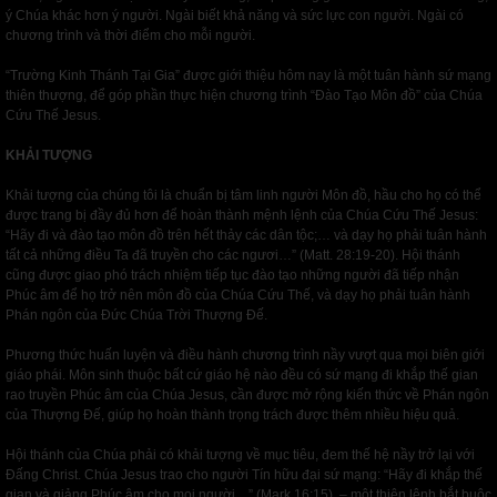
ý Chúa khác hơn ý người. Ngài biết khả năng và sức lực con người. Ngài có
chương trình và thời điểm cho mỗi người.
“Trường Kinh Thánh Tại Gia” được giới thiệu hôm nay là một tuân hành sứ mạng
thiên thượng, để góp phần thực hiện chương trình “Đào Tạo Môn đồ” của Chúa
Cứu Thế Jesus.
KHẢI TƯỢNG
Khải tượng của chúng tôi là chuẩn bị tâm linh người Môn đồ, hầu cho họ có thể
được trang bị đầy đủ hơn để hoàn thành mệnh lệnh của Chúa Cứu Thế Jesus:
“Hãy đi và đào tạo môn đồ trên hết thảy các dân tộc;… và dạy họ phải tuân hành
tất cả những điều Ta đã truyền cho các ngươi…” (Matt. 28:19-20). Hội thánh
cũng được giao phó trách nhiệm tiếp tục đào tạo những người đã tiếp nhận
Phúc âm để họ trở nên môn đồ của Chúa Cứu Thế, và dạy họ phải tuân hành
Phán ngôn của Đức Chúa Trời Thượng Đế.
Phương thức huấn luyện và điều hành chương trình nầy vượt qua mọi biên giới
giáo phái. Môn sinh thuộc bất cứ giáo hệ nào đều có sứ mạng đi khắp thế gian
rao truyền Phúc âm của Chúa Jesus, cần được mở rộng kiến thức về Phán ngôn
của Thượng Đế, giúp họ hoàn thành trọng trách được thêm nhiều hiệu quả.
Hội thánh của Chúa phải có khải tượng về mục tiêu, đem thế hệ nầy trở lại với
Đấng Christ. Chúa Jesus trao cho người Tín hữu đại sứ mạng: “Hãy đi khắp thế
gian và giảng Phúc âm cho mọi người…” (Mark 16:15). – một thiên lệnh bắt buộc