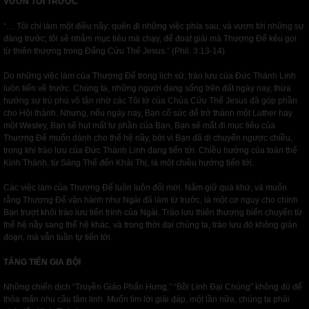
VƯƠN TỚI TRƯỚC
“… Tôi chỉ làm một điều nầy: quên đi những việc phía sau, và vươn tới những sự
đàng trước; tôi sẽ nhắm mục tiêu mà chạy, để đoạt giải mà Thượng Đế kêu gọi
từ thiên thượng trong Đấng Cứu Thế Jesus.” (Phil. 3:13-14)
Do những việc làm của Thượng Đế trong lịch sử, trào lưu của Đức Thánh Linh
luôn tiến về trước. Chúng ta, những người đang sống trên đất ngày nay, thừa
hưởng sự trù phú vô tận nhờ các Tôi tớ của Chúa Cứu Thế Jesus đã góp phần
cho Hội thánh. Nhưng, nếu ngày nay, Bạn cố sức để trở thành một Luther hay
một Wesley, Bạn sẽ hụt mất tư phần của Bạn, Bạn sẽ mất đi mục tiêu của
Thượng Đế muốn dành cho thế hệ nầy, bởi vì Bạn đã di chuyển ngược chiều,
trong khi trào lưu của Đức Thánh Linh đang tiến tới. Chiều hướng của toàn thể
Kinh Thánh, từ Sáng Thế đến Khải Thị, là một chiều hướng tiến tới.
Các việc làm của Thượng Đế luôn luôn đổi mới. Nắm giữ quá khứ, và muốn
rằng Thượng Đế vận hành như Ngài đã làm từ trước, là một cơ nguy cho chính
Bạn trượt khỏi trào lưu tiến trình của Ngài. Trào lưu thiên thượng biến chuyển từ
thế hệ nầy sang thế hệ khác, và trong thời đại chúng ta, trào lưu đó không gián
đoạn, mà vẫn tuần tự tiến tới.
TĂNG TIẾN GIA BỘI
Những chiến dịch “Truyền Giáo Phấn Hưng,” “Bồi Linh Đại Chúng” không đủ để
thỏa mãn nhu cầu tâm linh. Muốn tìm lời giải đáp, một lần nữa, chúng ta phải