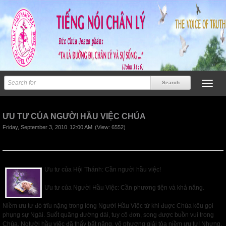
Previous
ƯU TƯ CỦA NGƯỜI HẦU VIỆC CHÚA
Friday, September 3, 2010
12:00 AM
(View: 6552)
Ưu tư của Hội Thánh: Cần người hầu việc!
Ưu tư của Người Hầu Việc: Cần phương tiện và khả năng.
Niềm ưu tư đó trĩu nặng trong lòng Người Hầu Việc từ khi đuợc Chúa kêu gọi
phụng sự Ngài. Suốt quãng đường dài, tuy cô đơn, song được buồn vui trong
Chúa, Ngtười hầu việc đã thấy bất năng, vô phương giải tỏa niềm ưu tư! Nhưng,