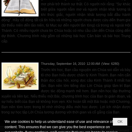
mơ phải trở thành sự thật. Có người nói rằng: “Sự khác
biệt giữa người nằm mơ và người nhận khải tượng là
khi thức giấc, người nhận khải tượng bắt đầu hành
động”. Hãy cổ động tất cả tín hữu và những người chưa được cứu đến tham gia
(từ thiếu niên đến lão niên, từ Mục sư đến người tân tòng) cả trong và ngoài Hội
Thánh. Có nhiều người chưa tin Chúa hoặc có nhu cầu cần đến Chúa cũng đến
dự thính. Chương trình này gồm có những bài học Căn bản và bài học Trung
cấp.
Read More
PHƯƠNG THỨC HỌC TẬP
Thursday, September 16, 2010
12:00 AM
(View: 6280)
Trước khi học, Bạn cầu nguyện xin Chúa soi dẫn và bày
tỏ cho Bạn hiểu được chân lý Kinh Thánh. Bạn nên cẩn
thận đọc câu hỏi, xong đọc câu Kinh Thánh ít nhất hai
lần. Bạn nên lớn tiếng đọc Lời Chúa giúp tâm trí Bạn
được tác động mạnh mẽ hơn. Bạn nên học tập thường
xuyên và liên tục. Nếu thiếu một Bài, chương trình học của Bạn bị gián đoạn, và
sự hiểu biết của Bạn sẽ không trọn vẹn. Khi hoàn tất một Bài hoặc một Chương,
Bạn nên tóm lược trong trí nhớ những điều mới học được. Lợi ích nhận được
trong sự học tập Lời Chúa tương đương với thời gian và cố gắng của Bạn.
Read More
We use cookies to help us understand ease of use and relevance of
OK
content. This ensures that we can give you the best experience on
Copyright © 2026
tiengnoichanly.org
All rights reserved