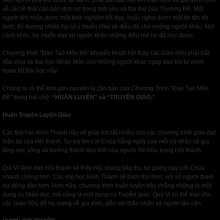
Một người vừa khi được tái sanh, phải bắt đầu nói với thân hữu và gia đình mình
về các lẽ thật căn bản đơn sơ trong tình yêu và tha thứ của Thượng Đế. Một
người khi nhận được một kinh nghiệm tốt đẹp, hoặc nghe được một tin tức tốt
lành, thì đương nhiên họ có ý muốn chia sẻ điều đó cho những người khác. Nói
cách khác, họ muốn dạy lại người khác những điều mà họ đã học được.
Chương trình “Đào Tạo Môn Đồ“ khuyến khích hết thảy các Gíáo hữu phải bắt
đầu chia sẻ Bài học Nhập Môn cho những người khác ngay sau khi tự mình
hoàn tất Bài học nầy.
Chúng ta có thể tóm gọn nguyên lý căn bản của Chương Trình “Đào Tạo Môn
Đồ” trong hai chữ:
“HUẤN LUYỆN” và “TRUYỀN GIÁO.”
Huấn Truyền Luyện Giáo
Các Bài học Kinh Thánh nầy sẽ giúp ích rất nhiều cho các chương trình giáo dục
hiện tại của Hội thánh. Sự tra tìm Lời Chúa hằng ngày của mỗi cá nhân sẽ gia
tăng sức sống và trưởng thành tâm linh của người Tín hữu trong Hội thánh.
Qúi Vị lãnh đạo Hội thánh sẽ thấy Hội chúng tiếp thu sự giảng dạy Lời Chúa
nhanh chóng hơn. Các lớp học Kinh Thánh sẽ thích thú hơn, với số người tham
dự đông đảo hơn. Hơn nữa, chương trình huấn luyện nầy chẳng những là một
dụng cụ Giáo dục, mà cũng là một dụng cụ Truyền giáo. Quý Vị có thể trao cho
các Giáo hữu để họ mang về gia đình, đến với thân nhân và người lân cận.