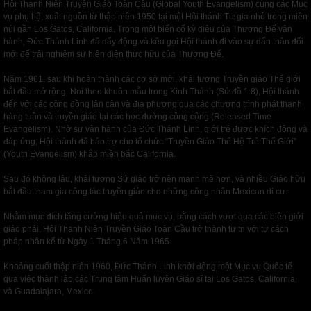
Hội Thanh Niên Truyền Giáo Toàn Cầu (Global Youth Evangelism) cùng các Mục
vụ phụ hệ, xuất nguồn từ thập niên 1950 tại một Hội thánh Tư gia nhỏ trong miền
núi gần Los Gatos, California. Trong một biến cố kỳ diệu của Thượng Đế vận
hành, Đức Thánh Linh đã dấy động và kêu gọi Hội thánh đi vào sự dấn thân đổi
mới để trải nghiệm sự hiện diện thực hữu của Thượng Đế.
Năm 1961, sau khi hoàn thành các cơ sở mới, khải tượng Truyền giáo Thế giới
bắt đầu mở rộng. Noi theo khuôn mẫu trong Kinh Thánh (Sứ đồ 1:8), Hội thánh
đến với các cộng đồng lân cận và địa phương qua các chương trình phát thanh
hàng tuần và truyền giáo tại các học đường công cộng (Released Time
Evangelism). Nhờ sự vận hành của Đức Thánh Linh, giới trẻ được khích động và
đáp ứng, Hội thánh đã bảo trợ cho tổ chức “Truyền Giáo Thế Hệ Trẻ Thế Giới”
(Youth Evangelism) khắp miền bắc California.
Sau đó không lâu, khải tượng Sứ giáo trở nên mạnh mẽ hơn, và nhiều Giáo hữu
bắt đầu tham gia công tác truyền giáo cho những công nhân Mexican di cư.
Nhằm mục đích tăng cường hiệu quả mục vụ, bằng cách vượt qua các biên giới
giáo phái, Hội Thanh Niên Truyền Giáo Toàn Cầu trở thành tự trị với tư cách
pháp nhân kể từ Ngày 1 Tháng 6 Năm 1965.
Khoảng cuối thập niên 1960, Đức Thánh Linh khởi động một Mục vụ Quốc tế
qua việc thành lập các Trung tâm Huấn luyện Giáo sĩ tại Los Gatos, California,
và Guadalajara, Mexico.