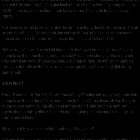
cho mọi Hội thánh. Ngài cũng giải thích rõ hơn về phán lệnh nầy trong Matthew
28:20: “… và dạy họ phải tuân hành tất cả những điều Ta đã truyền cho các
ngươi…”
Một lần nữa, Sứ đồ Luke cũng nhắc lại sứ mạng trọng đại nầy trong sách “Thánh
Vụ các Sứ đồ”: “… Các con phải làm chứng về Ta (Chúa Jesus) tại Jerusalem,
toàn xứ Judea và Samaria, đến tận cực điểm địa cầu.” (Sứ đồ 1:8)
Khải tượng và mục tiêu của Hội thánh thật rõ ràng và lớn lao. Nhưng làm sao
chúng ta có thể hoàn thành trọng trách nầy? Tất nhiên chúng ta phải dùng hết
thảy những phương tiện sẵn có, song giải pháp rõ ràng, cụ thể, chính đáng và
hữu hiệu nhất, chỉ có thể tìm được qua các nguyên lý đã được qui định trong
Kinh Thánh.
NGUYÊN LÝ
Trong Thánh thư II Tim. 2:2, Sứ đồ Paul đã dạy Timothy một nguyên lý thuộc linh,
chúng ta có thể áp dụng để thi hành phán lệnh của Chúa Jesus, đi vào thế giới
chung quanh chúng ta, bắt đầu bằng những tập thể gần chúng ta nhất, và “…
truyền cho họ những điều mà con đã nghe ta giảng, để họ cũng có thể dạy lại
những người khác.”
Khi nào một Học viên có thể trở thành một Giảng viên?