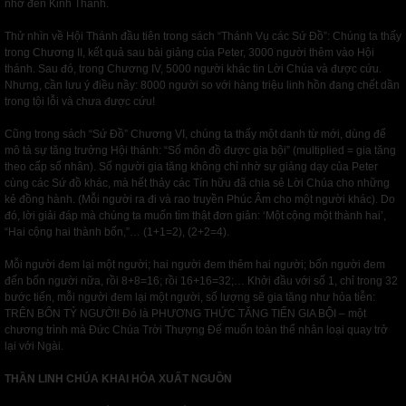
nhờ đến Kinh Thánh.
Thử nhìn về Hội Thánh đầu tiên trong sách “Thánh Vụ các Sứ Đồ”: Chúng ta thấy
trong Chương II, kết quả sau bài giảng của Peter, 3000 người thêm vào Hội
thánh. Sau đó, trong Chương IV, 5000 người khác tin Lời Chúa và được cứu.
Nhưng, cần lưu ý điều nầy: 8000 người so với hàng triệu linh hồn đang chết dần
trong tội lỗi và chưa được cứu!
Cũng trong sách “Sứ Đồ” Chương VI, chúng ta thấy một danh từ mới, dùng để
mô tả sự tăng trưởng Hội thánh: “Số môn đồ được gia bội” (multiplied = gia tăng
theo cấp số nhân). Số người gia tăng không chỉ nhờ sự giảng dạy của Peter
cùng các Sứ đồ khác, mà hết thảy các Tín hữu đã chia sẻ Lời Chúa cho những
kẻ đồng hành. (Mỗi người ra đi và rao truyền Phúc Âm cho một người khác). Do
đó, lời giải đáp mà chúng ta muốn tìm thật đơn giản: ‘Một cộng một thành hai’,
“Hai cộng hai thành bốn,”… (1+1=2), (2+2=4).
Mỗi người đem lại một người; hai người đem thêm hai người; bốn người đem
đến bốn người nữa, rồi 8+8=16; rồi 16+16=32;… Khởi đầu với số 1, chỉ trong 32
bước tiến, mỗi người đem lại một người, số lượng sẽ gia tăng như hỏa tiễn:
TRÊN BỐN TỶ NGƯỜI! Đó là PHƯƠNG THỨC TĂNG TIẾN GIA BỘI – một
chương trình mà Đức Chúa Trời Thượng Đế muốn toàn thể nhân loại quay trở
lại với Ngài.
THẦN LINH CHÚA KHAI HỎA XUẤT NGUỒN