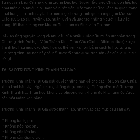
Từ nguyên khởi đến nay, khải tượng Đào tạo Người Hầu việc Chúa luôn tiếp tục
phát triển qua nhiều giai đoạn và bước tiến. Một trong những kết quả quan trọng
nhất trong tiến trình nầy là thể hiện một chương trình giúp hàng ngàn Mục sư,
Giáo sư, Giáo sĩ, Truyền đạo, huấn luyện và đào tạo những Người Hầu việc
trong Hội thánh cùng các Mục vụ Trại giam và Sinh viên Đại học.
Để đáp ứng nguyện vọng và nhu cầu của nhiều Giáo hữu muốn dự phần trong
Chương trình Đại học, Viện Thánh Kinh Toàn Cầu (Global Bible Institute) được
thành lập hầu giúp các Giáo hữu có thể tiến xa hơn bằng cách tự học tại gia.
Chương trình Đại học nầy có thể được tổ chức dưới sự quản đốc của vị Mục sư
sở tại.
TẠI SAO TRƯỜNG KINH THÁNH TẠI GIA?
Trường Kinh Thánh Tại Gia giải quyết những nan đề cho các Tôi Con của Chúa
khao khát hầu việc Ngài nhưng không được vào một Chủng viện, một Trường
Kinh Thánh hay Thần học, không có phương tiện, không đủ khả năng để được
cấp một mảnh văn bằng.
Trường Kinh Thánh Tại Gia được thành lập, nhằm vào các mục tiêu sau đây:
* Không tốn lệ phí.
* Không nộp học phí.
* Không cần lớp học.
* Không cần Giảng viên,