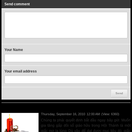
Send comment
Your Name
Your email address
PHƯƠNG THỨC ĐIỀU HÀNH
Thursday, September 16, 2010
12:00 AM
(View: 6360)
Chúng ta phải quyết định bắt đầu ngay bây giờ. Muốn
gia tăng gấp đôi số giáo hữu trong Hội Thánh là một
giấc mơ lạ lùng. Dù vậy, để đạt được mục tiêu đó, giấc