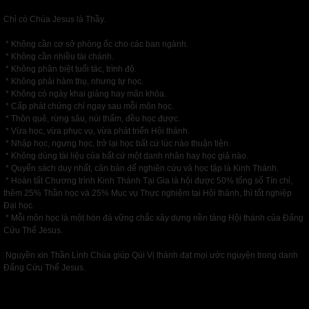
Chỉ có Chúa Jesus là Thầy.
* Không cần cơ sở phòng ốc cho các ban ngành.
* Không cần nhiều tài chánh.
* Không phân biệt tuổi tác, trình độ.
* Không phải hàm thụ, nhưng tự học.
* Không có ngày khai giảng hay mãn khóa.
* Cấp phát chứng chỉ ngay sau mỗi môn học.
* Thôn quê, rừng sâu, núi thẩm, đều học được.
* Vừa học, vừa phục vụ, vừa phát triển Hội thánh.
* Nhập học, ngưng học, trở lại học bất cứ lúc nào thuận tiện.
* Không dùng tài liệu của bất cứ một danh nhân hay học giả nào.
* Quyển sách duy nhất, căn bản để nghiên cứu và học tập là Kinh Thánh.
* Hoàn tất Chương trình Kinh Thánh Tại Gia là hội được 50% tổng số Tín chỉ,
thêm 25% Thần học và 25% Mục vụ Thực nghiệm tại Hội thánh, thì tốt nghiệp
Đại học.
* Mỗi môn học là một hòn đá vững chắc xây dựng nền tảng Hội thánh của Đấng
Cứu Thế Jesus.
Nguyền xin Thần Linh Chúa giúp Qúi Vị thành đạt mọi ước nguyện trong danh
Đấng Cứu Thế Jesus.
Previous