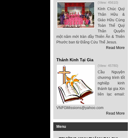
(View: 45610)
Kính Chúc Quý
Thân Hữu &
Giáo Hữu Cùng
Toàn Thể Quý
Thân Quyến
một năm mới tràn đầy Thiên Ân & Thiên
Phước ban từ Đấng Cứu Thế Jesus.
Read More
Thánh Kinh Tại Gia
(View: 45780)
Cầu Nguyện
chương trình tốt
nghiệp kinh
thánh tại gia Xin
liên lạc email:
VNFGMissions@yahoo.com
Read More
Menu