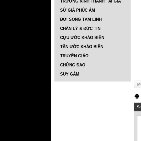
TRƯỜNG KINH THÁNH TẠI GIA
SỨ GIẢ PHÚC ÂM
ĐỜI SỐNG TÂM LINH
CHÂN LÝ & ĐỨC TIN
CỰU ƯỚC KHẢO BIÊN
TÂN ƯỚC KHẢO BIÊN
TRUYỀN GIÁO
CHỨNG ĐẠO
SUY GẪM
M
S