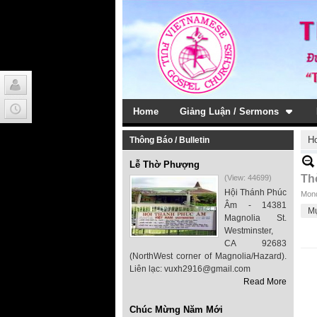
Home
Giảng Luận / Sermons
H
Thông Báo / Bulletin
Lễ Thờ Phượng
Th
(View: 44699)
Hội Thánh Phúc
Mond
Âm - 14381
M
Magnolia St.
Westminster,
CA 92683
(NorthWest corner of Magnolia/Hazard).
Liên lạc: vuxh2916@gmail.com
Read More
Chúc Mừng Năm Mới