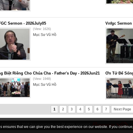
GC Sermon - 2026July05
Vnfgc Sermon 
(View: 1626)
Mục Sư Vũ Hồ
g Biệt Riêng Cho Chúa Cha - Father's Day - 2026Jun21
Ơn Tứ Để Sống
(View: 1948)
Mục Sư Vũ Hồ
1
2
3
4
5
6
7
Next Page
Copyright © 2026
tiengnoichanly.org
All rights reserved
 ensures that we can give you the best experience on our website. If you continue, 