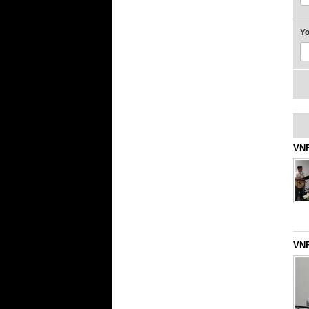
Y
VNF
VNF