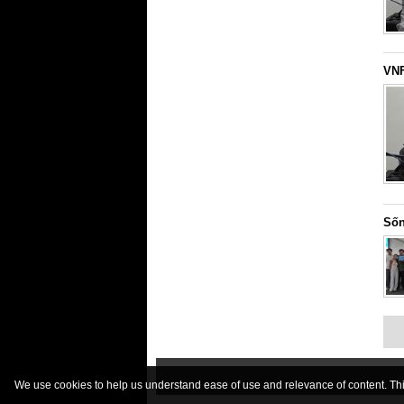
VNF
Sốn
We use cookies to help us understand ease of use and relevance of content. This