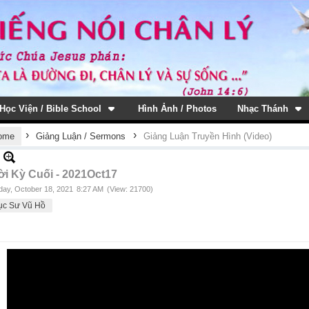
Học Viện / Bible School
Hình Ảnh / Photos
Nhạc Thánh
›
›
ome
Giảng Luận / Sermons
Giảng Luận Truyền Hình (Video)
ời Kỳ Cuối - 2021Oct17
ay, October 18, 2021
8:27 AM
(View: 21700)
ục Sư Vũ Hồ