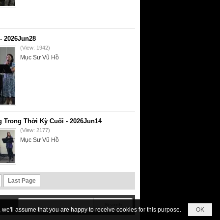
- 2026Jun28
(View: 1942)
Mục Sư Vũ Hồ
 Trong Thời Kỳ Cuối - 2026Jun14
(View: 2177)
Mục Sư Vũ Hồ
Last Page
we'll assume that you are happy to receive cookies for this purpose.
OK