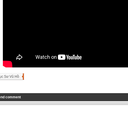
ục Sư Vũ Hồ
end comment