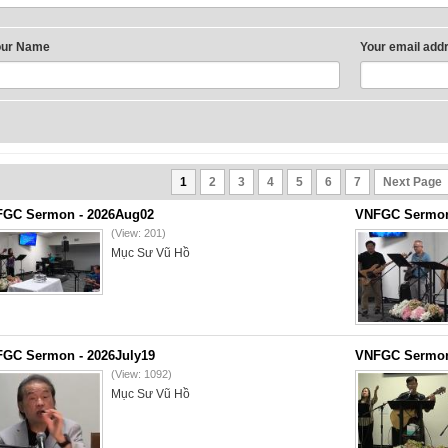
our Name
Your email add
1
2
3
4
5
6
7
Next Page
GC Sermon - 2026Aug02
VNFGC Sermon 
(View: 201)
Mục Sư Vũ Hồ
GC Sermon - 2026July19
VNFGC Sermon 
(View: 1092)
Mục Sư Vũ Hồ