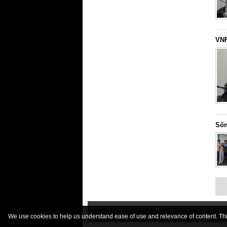
VNF
Sốn
We use cookies to help us understand ease of use and relevance of content. This