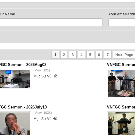
our Name
Your email add
1
2
3
4
5
6
7
Next Page
GC Sermon - 2026Aug02
VNFGC Sermon 
(View: 121)
Mục Sư Vũ Hồ
GC Sermon - 2026July19
VNFGC Sermon 
(View: 1036)
Mục Sư Vũ Hồ