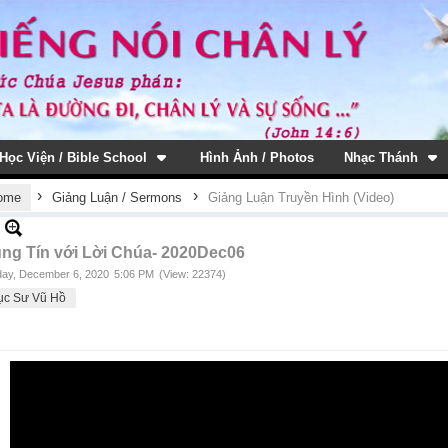
Học Viện / Bible School
Hình Ảnh / Photos
Nhạc Thánh
›
›
ome
Giảng Luận / Sermons
Giảng Luận Truyền Hình (Video)
ung Tín với Lời Chúa- 2020Dec06
ay, December 6, 2020
5:06 PM
(View: 22374)
ục Sư Vũ Hồ