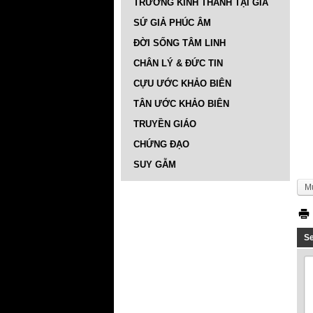
TRƯỜNG KINH THÁNH TẠI GIA
SỨ GIẢ PHÚC ÂM
ĐỜI SỐNG TÂM LINH
CHÂN LÝ & ĐỨC TIN
CỰU ƯỚC KHẢO BIÊN
TÂN ƯỚC KHẢO BIÊN
TRUYỀN GIÁO
CHỨNG ĐẠO
SUY GẪM
M
S