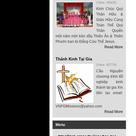
(View: 45605)
Kính Chúc Quý
Thân Hữu &
Giáo Hữu Cùng
Toàn Thể Quý
Thân Quyến
một năm mới tràn đầy Thiên Ân & Thiên
Phước ban từ Đấng Cứu Thế Jesus.
Read More
Thánh Kinh Tại Gia
(View: 45774)
Cầu Nguyện
chương trình tốt
nghiệp kinh
thánh tại gia Xin
liên lạc email:
VNFGMissions@yahoo.com
Read More
Menu