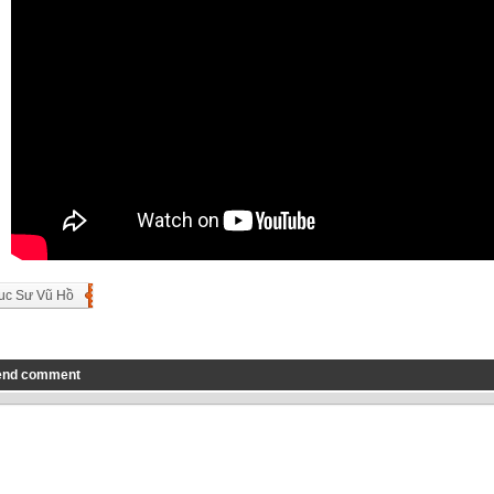
uc Sư Vũ Hồ
end comment