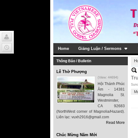
Home
Giảng Luận / Sermons
H
Thông Báo / Bulletin
Lễ Thờ Phượng
Tr
(View: 44694)
Hội Thánh Phúc
Sund
Âm - 14381
M
Magnolia St.
Westminster,
CA 92683
(NorthWest corner of Magnolia/Hazard).
Liên lạc: vuxh2916@gmail.com
Read More
Chúc Mừng Năm Mới