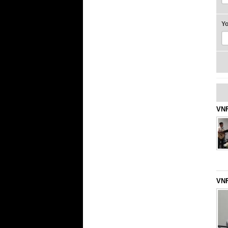
Y
VNF
VNF