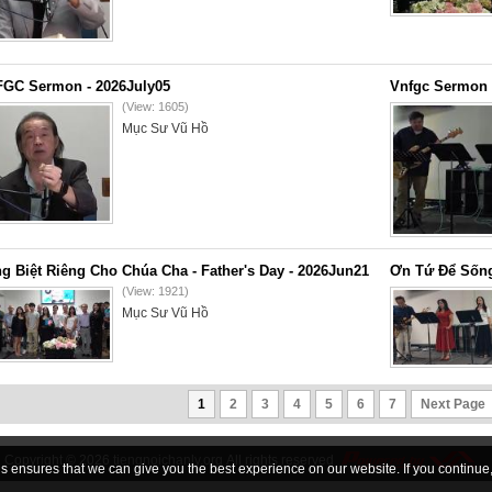
GC Sermon - 2026July05
Vnfgc Sermon 
(View: 1605)
Mục Sư Vũ Hồ
g Biệt Riêng Cho Chúa Cha - Father's Day - 2026Jun21
Ơn Tứ Để Sống
(View: 1921)
Mục Sư Vũ Hồ
1
2
3
4
5
6
7
Next Page
Copyright © 2026
tiengnoichanly.org
All rights reserved
 ensures that we can give you the best experience on our website. If you continue, 