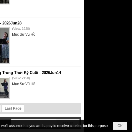
- 2026Jun28
(View: 1920)
Mục Sư Vũ Hồ
 Trong Thời Kỳ Cuối - 2026Jun14
(View: 2150)
Mục Sư Vũ Hồ
Last Page
we'll assume that you are happy to receive cookies for this purpose.
OK