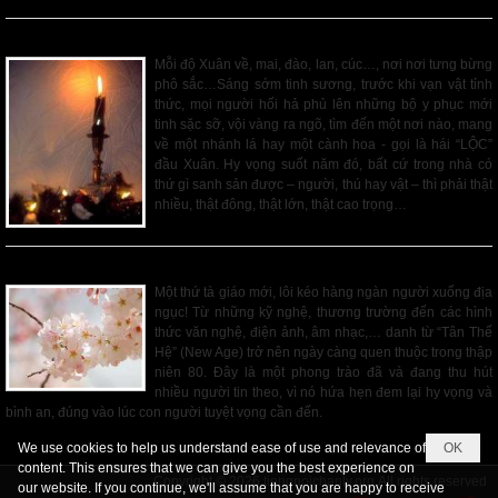
CHÚC PHƯỚC ĐẦU XUÂN
Mỗi độ Xuân về, mai, đào, lan, cúc…, nơi nơi tưng bừng
phô sắc…Sáng sớm tinh sương, trước khi vạn vật tỉnh
thức, mọi người hối hả phủ lên những bộ y phục mới
tinh sặc sỡ, vội vàng ra ngõ, tìm đến một nơi nào, mang
về một nhánh lá hay một cành hoa - gọi là hái “LỘC”
đầu Xuân. Hy vọng suốt năm đó, bất cứ trong nhà có
thứ gì sanh sản được – người, thú hay vật – thì phải thật
nhiều, thật đông, thật lớn, thật cao trọng…
Read More
PHONG TRÀO TÂN THẾ HỆ
Một thứ tà giáo mới, lôi kéo hàng ngàn người xuống địa
ngục! Từ những kỹ nghệ, thương trường đến các hình
thức văn nghệ, điện ảnh, âm nhạc,… danh từ “Tân Thế
Hệ” (New Age) trở nên ngày càng quen thuộc trong thập
niên 80. Đây là một phong trào đã và đang thu hút
nhiều người tin theo, vì nó hứa hẹn đem lại hy vọng và
bình an, đúng vào lúc con người tuyệt vọng cần đến.
Read More
We use cookies to help us understand ease of use and relevance of
OK
content. This ensures that we can give you the best experience on
Copyright © 2026
tiengnoichanly.org
All rights reserved
our website. If you continue, we'll assume that you are happy to receive