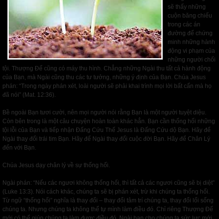
sẽ thấy những
cuộn băng chiếu
trong các án
đường để chứng
minh những hành
động vi phạm của
những người chối
tội. Thượng Đế cũng có máy thu hình. Chẳng những Ngài thu tất cả hành động
của Bạn, mà Ngài cũng thu các tư tưởng, những ý định của Bạn. Chúa Jesus
phán: “Trong ngày phán xét, loài người sẽ phải khai trình mọi lời bất cẩn mà họ
đã nói” (Mat. 12:36).
Bề ngoài Bạn tươi cười, nên mọi người nói rằng Bạn là một người tuyệt diệu.
Còn bên trong là một câu chuyện hoàn toàn khác hẳn. Bạn cần thống hối những
tội lỗi của Bạn và tiếp nhận Đấng Cứu Thế Jesus là Đấng Cứu dộ Bạn. Hãy để
Ngài thay đổi trái tim Bạn. Hãy để Ngài thay đổi cuộc đời Bạn. Hãy để Chân Lý
đến với Bạn.
Chúa Jesus dạy chân lý về sự thống hối.
Ngài phán: “Nếu các ngươi không thống hối, thì tất cả các ngươi cũng sẽ bị diệt”
(Luke 13:3). Nói cách khác, chúng ta sẽ bị phán xét, trừ khi chúng ta thống hối.
Từ ngữ “thống hối” nghĩa là thay đổi – thay đổi tâm trí chúng ta, thay đổi lối sống
chúng ta. Nhưng chúng ta không thể tự mình làm điều đó. Chỉ riêng Thượng Đế
mới có thể giúp chúng ta làm được điều đó. Ngài ban cho chúng ta sức lực mới