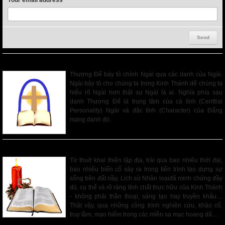
Your email address
DANH CỦA THƯỢNG ĐẾ (Trong Kinh Thánh Cựu Ước)
Thượng Đế bày tỏ chính Ngài qua các danh của Ngài.
Ngài bày tỏ cho chúng ta trong Kinh Thánh dể chúng ta
hiểu rõ Ngài hơn thật sự Ngài là ai. Nghỉa phía sau
danh Thượng Đế là trung tâm của cá tính (Centtral
Personality) Ngài và đặc tính (Character) của Đấng
mang danh đó.
Read More
TÌM HIỂU KINH THÁNH
Từ thuở khai thiên lập địa, trải qua bao nhiêu thời đại,
bao nhiêu biến cố xảy ra trong tiến trình tạo dựng sự
sống trên đất nầy, Lịch sử Nhân loạiđã minh chứng đầy
đủ, cụ thể và rõ ràng tính chất thực hữu của Kinh Thánh
- không phải thần thoại, sáng tạo hay truyền khẩu…
Thật vậy, qua những công trình nghiên cứu, khảo cổ,
truy tầm, mạo hiểm trong các miền sa mạc hoang dã…
Read More