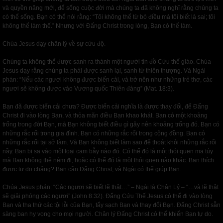
và quyền năng mới, để sống cuộc đời mà chúng ta đã không nghĩ rằng chúng ta
có thể sống. Bạn có thể nói rằng: “Tôi không thể từ bỏ điều mà tôi biết là sai; tôi
không thể làm thế.” Nhưng với Đấng Christ trong lòng, Bạn có thể làm.
Chúa Jesus dạy chân lý về sự cứu độ.
Chúng ta không thể được sanh ra thành một người tín đồ Cứu thế giáo. Chúa
Jesus dạy rằng chúng ta phải được sanh lại, sanh từ thiên thượng. Và Ngài
phán: “Nếu các ngươi không được biến cải, và trở nên như những trẻ thơ, các
ngươi sẽ không được vào Vương quốc Thiên đàng” (Mat. 18:3).
Bạn đã được biến cải chưa? Được biến cải nghĩa là được thay đổi, để Đấng
Christ đi vào lòng Bạn, và thỏa mãn điều Bạn khao khát. Bạn có một khoảng
trống trong đời Bạn, mà Bạn không biết điều gì gây nên khoảng trống đó. Bạn có
những rắc rối trong gia đình. Bạn có những rắc rối trong cộng đồng. Bạn có
những rắc rối tại sở làm. Và Bạn không biết làm sao để thoát khỏi những rắc rối
nầy. Bạn bị sa vào một loại cạm bẫy nào đó. Có thể đó là một thói quen ma túy
mà Bạn không thể ném đi, hoặc có thể đó là một thói quen nào khác. Bạn thích
được tự do chăng? Bạn cần Đấng Christ, và Ngài có thể giúp Bạn.
Chúa Jesus phán: “Các ngươi sẽ biết lẽ thật…” – Ngài là Chân Lý – “…và lẽ thật
sẽ giải phóng các ngươi” (John 8:32). Đấng Cứu Thế Jesus có thể đi vào lòng
Bạn và tha thứ các tội lỗi của Bạn, tẩy sạch Bạn và thay đổi Bạn. Đấng Christ sẵn
sàng ban hy vọng cho mọi người. Chân lý Đấng Christ có thể khiến Bạn tự do.