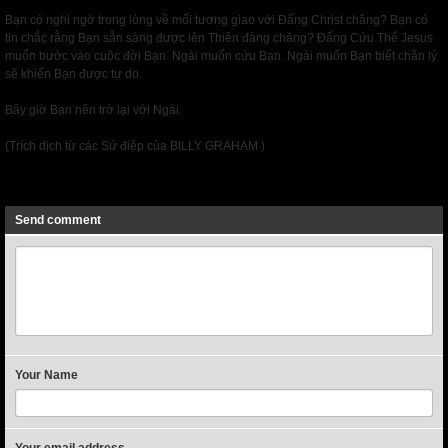
Bạn có nghi ngờ trong lòng về mối tương giao với Đấng Christ chăng? Bạn có
tin chắc rằng Bạn sẵn sàng được lên Thiên đàng chăng? Đấng Cứu Thế Jesus
muốn bước vào cuộc đời Bạn. Ngài muốn cứu Bạn. Ngài muốn Bạn biết chân lý
sẽ khiến Bạn được tự do.
Bây giờ Bạn nên trở lại với Ngài.
(Trích dịch từ các Sứ điệp của BILLY GRAHAM )
Previous
Send comment
Your Name