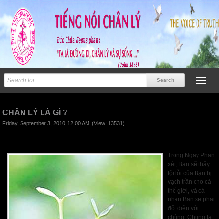
Previous
CHÂN LÝ LÀ GÌ ?
Friday, September 3, 2010
12:00 AM
(View: 13531)
Trong Ngày Phán
xét, Bạn sẽ thấy
tội lỗi của Bạn bị
vạch trần cho cả
thế giới, và cá
nhân Bạn sẽ phải
đối diện với
chúng. Chúng ta