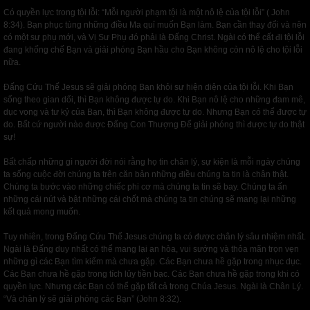
Có quyền lực trong tội lỗi: “Mỗi người phạm tội là một nô lệ của tội lỗi” ( John
8:34). Bạn phục tùng những điều Ma quỉ muốn Bạn làm. Bạn cần thay đổi và nên
có một sư phụ mới, và Vị Sư Phụ đó phải là Đấng Christ. Ngài có thể cất đi tội lỗi
đang khống chế Bạn và giải phóng Bạn hầu cho Bạn không còn nô lệ cho tội lỗi
nữa.
Đấng Cứu Thế Jesus sẽ giải phóng Bạn khỏi sự hiện diện của tội lỗi. Khi Bạn
sống theo gian dối, thì Bạn không được tự do. Khi Bạn nô lệ cho những đam mê,
dục vọng và tư kỷ của Bạn, thì Bạn không được tự do. Nhưng Bạn có thể được tự
do. Bất cứ người nào được Đấng Con Thượng Đế giải phóng thì được tự do thật
sự!
Bất chấp những gì người đời nói rằng họ tin chân lý, sự kiện là mỗi ngày chúng
ta sống cuộc đời chúng ta trên căn bản những điều chúng ta tin là chân thật.
Chúng ta bước vào những chiếc phi cơ mà chúng ta tin sẽ bay. Chúng ta ấn
những cái nút và bật những cái chốt mà chúng ta tin chúng sẽ mang lại những
kết quả mong muốn.
Tuy nhiên, trong Đấng Cứu Thế Jesus chúng ta có được chân lý sâu nhiệm nhất.
Ngài là Đấng duy nhất có thể mang lại an hòa, vui sướng và thỏa mãn trọn vẹn
những gì các Bạn tìm kiếm mà chưa gặp. Các Bạn chưa hề gặp trong nhục dục.
Các Bạn chưa hề gặp trong tích lủy tiền bạc. Các Bạn chưa hề gặp trong khi có
quyền lực. Nhưng các Bạn có thể gặp tất cả trong Chúa Jesus. Ngài là Chân Lý.
“Và chân lý sẽ giải phóng các Bạn” (John 8:32).