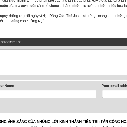
” của Đức Thánh Linh để phân biệt đâu là chánh, đâu là tà. Hãy biết chắc và phân
 ngôn của ma quỷ muốn cám dỗ chúng ta bằng những tư tưởng, những điều hứa hẹn
 ngày không xa, một ngày vĩ đại, Đấng Cứu Thế Jesus sẽ trở lại, mang theo nhữn
iết theo đúng con đường Ngài.
end comment
our Name
Your email add
ONG ÁNH SÁNG CỦA NHỮNG LỜI KINH THÁNH TIÊN TRI: TẤN CÔNG HO