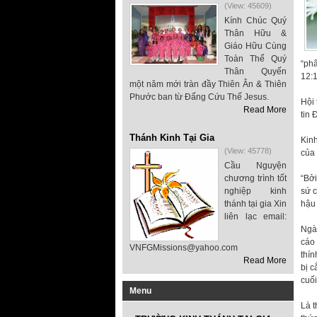
(View: 45609)
Kính Chúc Quý
Thân Hữu &
Giáo Hữu Cùng
Toàn Thể Quý
“phâ
Thân Quyến
12:1
một năm mới tràn đầy Thiên Ân & Thiên
Phước ban từ Đấng Cứu Thế Jesus.
Hội 
Read More
tin 
Thánh Kinh Tại Gia
Kinh
(View: 45778)
của 
Cầu Nguyện
chương trình tốt
“Bởi
nghiệp kinh
sứ c
thánh tại gia Xin
hậu 
liên lạc email:
Ngày
cáo 
VNFGMissions@yahoo.com
thín
Read More
bị c
cuối
Menu
Là t