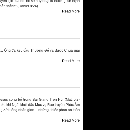
ền lực của nó: nó sẽ hủy hoại lạ thường, sẽ thịnh
ân thánh” (Daniel 8:24).
Read More
gày, Ông đã kêu cầu Thượng Đế và được Chúa giải
Read More
sus công bố trong Bài Giảng Trên Núi (Mat. 5:3-
n đồ khi Ngài khởi đầu Mục vụ Rao truyền Phúc Âm
g đời sống nhân gian – những chiếc phao an toàn
Read More