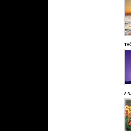
TH
8 Đ