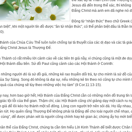
thể xác ấy là Thần Linh của Thượng
Jesus đã đến trong thể xác, thì không
Đấng Christ mà anh em đã nghe nó đan
Động từ “nhận thức” theo chữ Greek (
n biệt”, khi một người tín đồ được “ân tứ nhận thức”, có thể phân biệt đâu là thần li
0).
thánh của Chúa Cứu Thế luôn luôn chống lại tà thuyết của các dị đạo và các tà g
Đấng Christ Jesus là Thượng Đế.
 Thánh có rất nhiều lời cảnh cáo về các tiên tri giả nầy, vì chúng cũng là một đe d
Hội thánh đầu tiên. Sứ đồ Paul cũng cảnh cáo các Hội thánh ở Corinth:
 những người đó là sứ đồ giả, những kẻ rao truyền dối trá, tự cho mình là sứ đồ củ
ủa Sự Sáng. Song đó không là đại sự, nếu những kẻ tin theo nó cũng tự cho mình l
quả của chúng sẽ tùy theo những việc họ làm” (II Cor.11:13-15).
 nay, hơn bao giờ hết, Hội thánh của Đấng Christ cần có những môn đồ trung tín
giác tội lỗi của thế gian. Thậm chí, các Hội thánh cũng chỉ giảng dạy một cách ru n
h giả để lôi kéo họ thành một số đông. Lòng con người trở nên sỏi đá. Họ lấy nhau
ắn rứt. Họ quên rằng Thượng Đế không phải là Đấng để cho loài người chế nhạo, để
 cùng”, để được phán xét là người công chính hay kẻ gian ác; chừng ấy họ mới bi
hân thể của Đấng Christ, chúng ta cần tìm hiểu Lời Kinh Thánh để biết được Chân