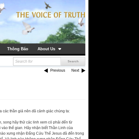
Thông Báo
About Us
Previous
Next
a các thần giả nên đã cảnh giác chúng ta:
h, song hãy thử các linh xem có phải đến từ
đi vào thế gian. Hãy nhận biết Thần Linh của
nào xưng nhận Đấng Cứu Thế Jesus đã đến trong