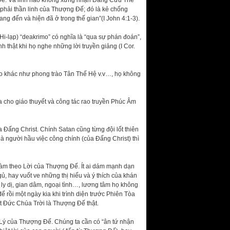
 Đế. Và linh nào không xưng nhận Đấng Cứu Thế
 phải thần linh của Thượng Đế; đó là kẻ chống
g đến và hiện đã ở trong thế gian”(I John 4:1-3).
Hi-lạp) “deakrimo” có nghĩa là “qua sự phán đoán”,
nh thật khi họ nghe những lời truyền giảng (I Cor.
iáo khác như phong trào Tân Thế Hệ v.v…, họ không
ọa cho giáo thuyết và công tác rao truyền Phúc Âm
a Đấng Christ. Chính Satan cũng từng đội lốt thiên
à người hầu việc công chính (của Đấng Christ) thì
 làm theo Lời của Thượng Đế. Ít ai dám mạnh dạn
gủ, hay vuốt ve những thị hiếu và ý thích của khán
, ly dị, gian dâm, ngoại tình…, lương tâm họ không
 rồi một ngày kia khi trình diện trước Phiên Tòa
ết Đức Chúa Trời là Thượng Đế thật.
 Lý của Thượng Đế. Chúng ta cần có “ân tứ nhận