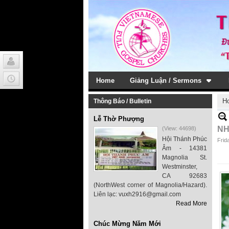
Home
Giảng Luận / Sermons
H
Thông Báo / Bulletin
Lễ Thờ Phượng
NH
(View: 44698)
Hội Thánh Phúc
Frid
Âm - 14381
Magnolia St.
Westminster,
CA 92683
(NorthWest corner of Magnolia/Hazard).
Liên lạc: vuxh2916@gmail.com
Read More
Chúc Mừng Năm Mới