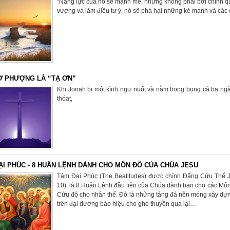
“Năng lực của nó sẽ mạnh mẽ, nhưng không phải bởi chính quy
vượng và làm điều tư ý, nó sẽ phá hại những kẻ mạnh và các d
Ờ PHƯỢNG LÀ “TẠ ƠN”
Khi Jonah bị một kình ngư nuốt và nằm trong bụng cá ba n
thóat,
ẠI PHÚC - 8 HUẤN LỆNH DÀNH CHO MÔN ĐỒ CỦA CHÚA JESU
Tám Đại Phúc (The Beatitudes) được chính Đấng Cứu Thế Je
10). là 8 Huấn Lệnh đầu tiên của Chúa dành ban cho các Mô
Cứu độ cho nhân thế. Đó là những tảng đá nền móng xây dựn
trên đại dương báo hiệu cho ghe thuyền qua lại…