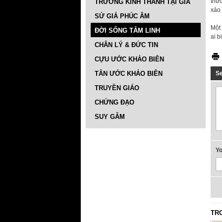
thức
TRƯỜNG KINH THÁNH TẠI GIA
xảo
SỨ GIẢ PHÚC ÂM
Một
ĐỜI SỐNG TÂM LINH
ai b
CHÂN LÝ & ĐỨC TIN
CỰU ƯỚC KHẢO BIÊN
TÂN ƯỚC KHẢO BIÊN
S
TRUYỀN GIÁO
CHỨNG ĐẠO
SUY GẪM
Y
TR