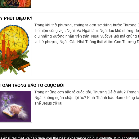
Y PHÚT DIỆU KỲ
Trong khi thờ phượng, chúng ta đơn sơ đứng trước Thượng Đ
thể hiện công việc Ngài. Và Ngài làm. Ngài lau khô những dò
dịu những đường nhăn trên trán. Ngài vuốt ve đôi má chúng ta
ta thờ phượng Ngài. Các Nhà Thông thái đi tìm Con Thượng Đ
 TOÀN TRONG BÃO TỐ CUỘC ĐỜI
Trong những cơn bão tố cuộc đời, Thượng Đế ở đâu? Trong tấ
Ngài không ngăn chận tội ác? Kinh Thánh bảo đảm chúng ta 
Thế Jesus trở lại.
Copyright © 2026
tiengnoichanly.org
All rights reserved
 ensures that we can give you the best experience on our website. If you continue, 