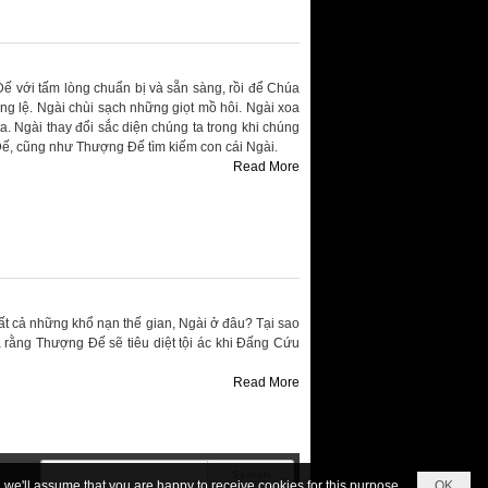
ế với tấm lòng chuẩn bị và sẵn sàng, rồi để Chúa
ng lệ. Ngài chùi sạch những giọt mồ hôi. Ngài xoa
. Ngài thay đổi sắc diện chúng ta trong khi chúng
ế, cũng như Thượng Đế tìm kiếm con cái Ngài.
Read More
t cả những khổ nạn thế gian, Ngài ở đâu? Tại sao
rằng Thượng Đế sẽ tiêu diệt tội ác khi Đấng Cứu
Read More
we'll assume that you are happy to receive cookies for this purpose.
OK