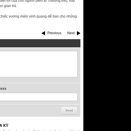
 biệt lời của con người (đến từ Thượng Đế), hay
 gian trá.
g chiếc vương miện vinh quang để ban cho những
Previous
Next
ress
A KỲ