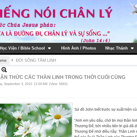
Học Viện / Bible School
Hình Ảnh / Photos
Nhạc Thánh
›
ome
ĐỜI SỐNG TÂM LINH
ẬN THỨC CÁC THẦN LINH TRONG THỜI CUỐI CÙNG
ay, September 3, 2010
12:00 AM
(View: 5663)
Sứ đồ John biết trước sự xuất hiện củ
“Anh em yêu dấu, chớ tin mọi thần lin
Thượng Đế; bởi nhiều tiên tri giả đã 
Thượng Đế nhờ điều nầy: Thần Linh 