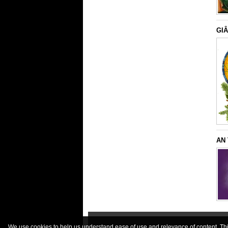
GIÂ
AN
We use cookies to help us understand ease of use and relevance of content. This