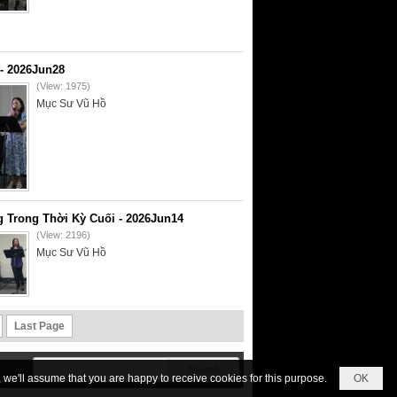
- 2026Jun28
(View: 1975)
Mục Sư Vũ Hồ
 Trong Thời Kỳ Cuối - 2026Jun14
(View: 2196)
Mục Sư Vũ Hồ
Last Page
we'll assume that you are happy to receive cookies for this purpose.
OK