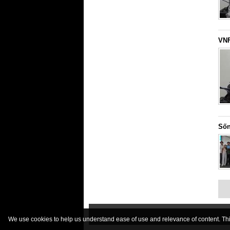
VNF
Sốn
We use cookies to help us understand ease of use and relevance of content. This