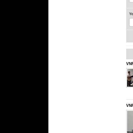
Y
VNF
VNF