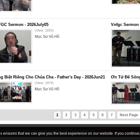
GC Sermon - 2026July05
Vnfgc Sermon 
(View: 1655)
Mục Sư Vũ Hồ
g Biệt Riêng Cho Chúa Cha - Father's Day - 2026Jun21
Ơn Tứ Để Sống
(View: 1974)
Mục Sư Vũ Hồ
1
2
3
4
5
6
7
Next Page
Copyright © 2026
tiengnoichanly.org
All rights reserved
 ensures that we can give you the best experience on our website. If you continue, 