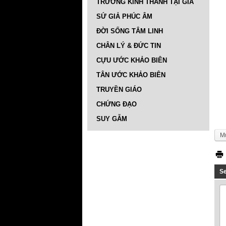
TRƯỜNG KINH THÁNH TẠI GIA
SỨ GIẢ PHÚC ÂM
ĐỜI SỐNG TÂM LINH
CHÂN LÝ & ĐỨC TIN
CỰU ƯỚC KHẢO BIÊN
TÂN ƯỚC KHẢO BIÊN
TRUYỀN GIÁO
CHỨNG ĐẠO
SUY GẪM
M
S