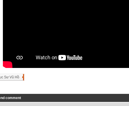
uc Sư Vũ Hồ
end comment