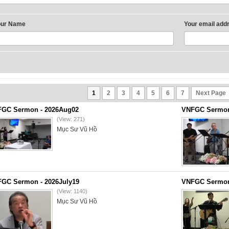
our Name
Your email add
1
2
3
4
5
6
7
Next Page
GC Sermon - 2026Aug02
VNFGC Sermon 
(View: 271)
Mục Sư Vũ Hồ
GC Sermon - 2026July19
VNFGC Sermon 
(View: 1140)
Mục Sư Vũ Hồ