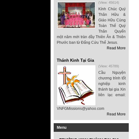
(View: 45614)
Kính Chúc Quý
Thân Hữu &
Giáo Hữu Cùng
Toàn Thể Quý
Thân Quyến
một năm mới tràn đầy Thiên Ân & Thiên
Phước ban từ Đấng Cứu Thế Jesus.
Read More
Thánh Kinh Tại Gia
(View: 45789)
Cầu Nguyện
chương trình tốt
nghiệp kinh
thánh tại gia Xin
liên lạc email:
VNFGMissions@yahoo.com
Read More
Menu