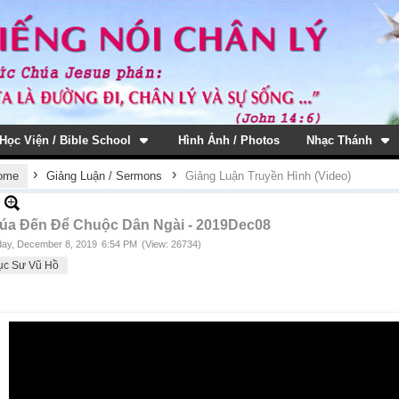
Học Viện / Bible School
Hình Ảnh / Photos
Nhạc Thánh
›
›
ome
Giảng Luận / Sermons
Giảng Luận Truyền Hình (Video)
úa Đến Để Chuộc Dân Ngài - 2019Dec08
ay, December 8, 2019
6:54 PM
(View: 26734)
ục Sư Vũ Hồ