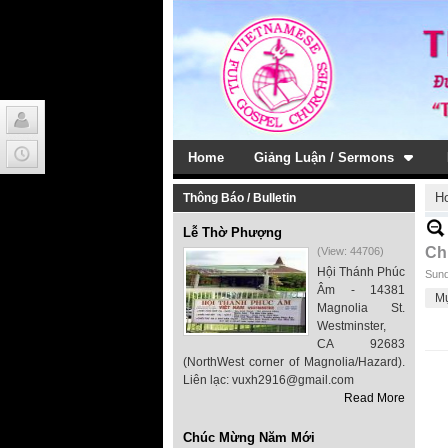
Home
Giảng Luận / Sermons
H
Thông Báo / Bulletin
Lễ Thờ Phượng
Ch
(View: 44706)
Hội Thánh Phúc
Sund
Âm - 14381
M
Magnolia St.
Westminster,
CA 92683
(NorthWest corner of Magnolia/Hazard).
Liên lạc: vuxh2916@gmail.com
Read More
Chúc Mừng Năm Mới