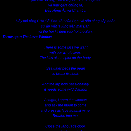
Qua cửa sổ nầy, Thiên Ngôn trở nên nhục thể
và ngự giữa chúng ta,
Đầy Hồng Ân và Chân Lý.
Hãy mở rộng Cửa Sổ Tình Yêu của Bạn, và sẵn sàng tiếp nhận
sự áp mặt lạ lùng trên mặt Bạn,
và thở hơi kỳ diệu vào hơi thở Bạn.
Throw open The Love-Window
There is some kiss we want
with our whole lives,
The kiss of the spirit on the body.
Seawater begs the pearl
to break its shell.
And the lily, how passionately
it needs some wild Darling!
At night, I open the window
and ask the moon to come
and press its face against mine.
Breathe into me.
Close the language-door,