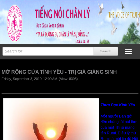
Previous
Next
MỞ RỘNG CỬA TÌNH YÊU - TRỊ GIÁ GIÁNG SINH
Friday, September 3, 2010
12:00 AM
(View: 8305)
Thưa Bạn Kính Yêu
M
ột người Bạn gởi
đến chúng tôi bài thơ
của một Thi sĩ mang
tên Rumi. Điều lý thú
Rumi là một tín đồ Hồi