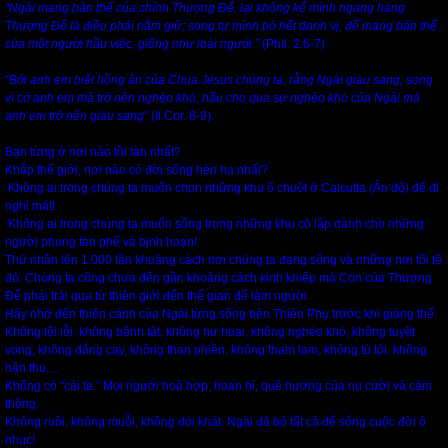
“Ngài mang bản thể của chính Thượng Đế, lại không kể mình ngang hàng
Thượng Đế là điều phải nắm giữ; song tự mình bỏ hết danh vị, để mang bản thể
của một người hầu việc, giống như loài người.”
(Phil. 2:6-7)
“
Bởi anh em biết hồng ân của Chúa Jesus chúng ta, rằng Ngài giàu sang, song
vì cớ anh em mà trở nên nghèo khó, hầu cho qua sự nghèo khó của Ngài mà
anh em trở nên giàu sang”
(II Cor. 8-9).
Bạn từng ở nơi nào tồi tàn nhất?
Khắp thế giới, nơi nào có đời sống hèn hạ nhất?
Không ai trong chúng ta muốn chọn những khu ổ chuột ở Calcutta (Ấn độ) để đi
nghỉ mát!
Không ai trong chúng ta muốn sống trong những khu cô lập dành cho những
người phung tàn phế và bịnh hoạn!
Thử nhân lên 1.000 lần khoảng cách nơi chúng ta đang sống và những nơi tồi tệ
đó. Chúng ta cũng chưa đến gần khoảng cách kinh khiếp mà Con của Thượng
Đế phải trải qua từ thiên giới đến thế gian để làm người.
Hãy nhớ đến thiên cảnh của Ngài từng sống bên Thiên Phụ trước khi giáng thế.
Không tội lỗi, không bệnh tật, không hư hoại, không nghèo khó, không tuyệt
vọng, không đắng cay, không than phiền, không tham lam, không tù tội, không
hận thù,...
Không có “cái ta.” Mọi người hoà hợp, hoan hỉ, quê hương của nụ cười và cảm
thông.
Không ruồi, không muỗi, không đói khát. Ngài đã bỏ tất cả để sống cuộc đời ô
nhục!