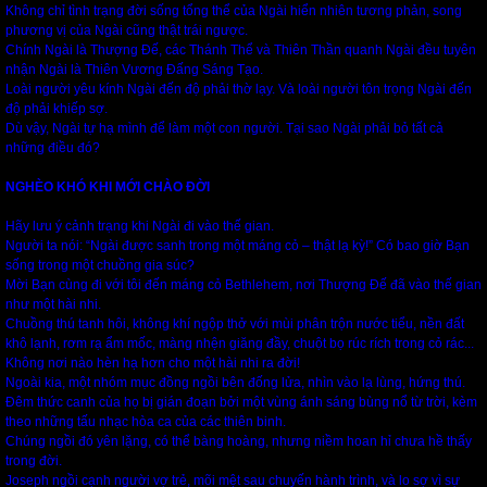
Không chỉ tình trạng đời sống tổng thể của Ngài hiển nhiên tương phản, song
phương vị của Ngài cũng thật trái ngược.
Chính Ngài là Thượng Đế, các Thánh Thể và Thiên Thần quanh Ngài đều tuyên
nhận Ngài là Thiên Vương Đấng Sáng Tạo.
Loài người yêu kính Ngài đến độ phải thờ lạy. Và loài người tôn trọng Ngài đến
độ phải khiếp sợ.
Dù vậy, Ngài tự hạ mình để làm một con người. Tại sao Ngài phải bỏ tất cả
những điều đó?
NGHÈO KHÓ KHI MỚI CHÀO ĐỜI
Hãy lưu ý cảnh trạng khi Ngài đi vào thế gian.
Người ta nói: “Ngài được sanh trong một máng cỏ – thật lạ kỳ!” Có bao giờ Bạn
sống trong một chuồng gia súc?
Mời Bạn cùng đi với tôi đến máng cỏ Bethlehem, nơi Thượng Đế đã vào thế gian
như một hài nhi.
Chuồng thú tanh hôi, không khí ngộp thở với mùi phân trộn nước tiểu, nền đất
khô lạnh, rơm rạ ẩm mốc, màng nhện giăng đầy, chuột bọ rúc rích trong cỏ rác...
Không nơi nào hèn hạ hơn cho một hài nhi ra đời!
Ngoài kia, một nhóm mục đồng ngồi bên đống lửa, nhìn vào lạ lùng, hứng thú.
Đêm thức canh của họ bị gián đoạn bởi một vùng ánh sáng bùng nổ từ trời, kèm
theo những tấu nhạc hòa ca của các thiên binh.
Chúng ngồi đó yên lặng, có thể bàng hoàng, nhưng niềm hoan hỉ chưa hề thấy
trong đời.
Joseph ngồi cạnh người vợ trẻ, mõi mệt sau chuyến hành trình, và lo sợ vì sự