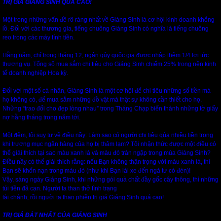
TRỊ GIÁ GIÁNG SINH QUÁ CAO!
Một trong những vấn đề rõ ràng nhất về Giáng Sinh là cơ hội kinh doanh khổng
lồ. Đối với các thương gia, tiếng chuông Giáng Sinh có nghĩa là tiếng chuông
reo trong các máy tính tiền.
Hằng năm, chỉ trong tháng 12, ngân qủy quốc gia được nhập thêm 1/4 lợi tức
thương vụ. Tổng số mua sắm chi tiêu cho Giáng Sinh chiếm 25% trong nền kinh
tế doanh nghiệp Hoa kỳ.
Đối với một số cá nhân, Giáng Sinh là một cơ hội để chi tiêu những số tiền mà
họ không có, để mua sắm những đồ vật mà thật sự không cần thiết cho họ.
Những “trao đổi cho đẹp lòng nhau” trong Tháng Chạp biến thành những tờ giấy
nợ hằng tháng trong năm tới.
Một đêm, tôi suy tư về điều nầy: Làm sao có người chi tiêu qúa nhiều tiền trong
khi trương mục ngân hàng của họ bị thâm lạm? Tôi nhận thức được một điều có
thể giải thích tại sao màu xanh lá và màu đỏ tràn ngập trong mùa Giáng Sinh?
Điều nầy có thể giải thích rằng: nếu Bạn không thận trọng với màu xanh lá, thì
Bạn sẽ khốn nạn trong màu đỏ (như khi Bạn lái xe đến ngả tư có đèn)!
Vậy, sáng ngày Giáng Sinh, khi những gói quà chất đầy gốc cây thông, thì những
túi tiền đã cạn. Người ta than thở tình trạng
tài chánh; rồi người ta than phiền trị giá Giáng Sinh quá cao!
TRỊ GIÁ ĐẮT NHẤT CỦA GIÁNG SINH