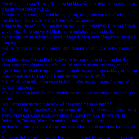
đến nhiệm mầu của Thượng Đế, trong khi Mary vẫn hồn nhiên; trông nàng bình
thản như một thiếu nữ vô tư.
Cơn đau đẻ của nàng biến mất bởi sự lạ lùng; nàng nhìn vào mặt đứa bé – con
trai đầu lòng, Chúa Cứu Thế và Thiên Vương của nàng.
Thật khó tin – tại điểm nầy trong lịch sử, loài người phải biết rõ Thượng Đế là ai,
và việc Ngài đang làm với Bà Mẹ trẻ trong một chuồng chiên hôi hám.
Nàng không rời đôi mắt khỏi Con trẻ; nàng biết nàng đang bồng ẩm Thượng Đế
trong tay.
Mặt Hài Nhi rực rỡ như ánh mặt trời, chói rạng nét uy nghi của một Vị Vua hoàn
vũ.
Tiếng khóc chào đời của Hài Nhi đầy sinh lực, song nghe như tiếng kêu than -
tiếng khóc vượt thời gian của một Con Trẻ sanh ra để chịu chết thay cho loài
người phạm tội. Hài Nhi ngoan ngoản trong đôi tay dịu dàng của Mary, như vâng
phục ý thánh của Thiên Phu, thể hiện chương trình cứu chuộc.
Một Hài Nhi từng điều động cả vũ trụ thiên nhiên, nay ngoan ngoản trong vòng
tay của một thôn nữ.
Một Hài Nhi từng khoát áo cẩm bào thiên vương, nay bọc trong những miếng tả
cơ hàn.
Ngai vàng thiên thượng phải bỏ đi để nằm trong máng cỏ tanh hôi.
Các thiên sứ từng hầu việc Ngài, nay lủ mục đồng thay thế trong sự thờ phượng.
Trong Vườn Eden, con người được tạo nên theo hình ảnh Thượng Đế. Tại
Bethlehem, Thượng Đế tự biến mình như thân xác loài người.
Kỳ diệu trên những kỳ diệu! Đấng Toàn Lực tự biến thành một chiếc bình dễ tan
vỡ.
Đấng thần linh trở nên nhục thể, để roi da có thể quất lên và gươm giáo có thể