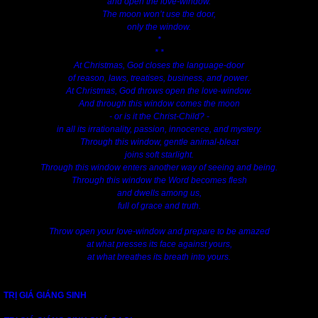
and open the love-window.
The moon won’t use the door,
only the window.
*
* *
At Christmas, God closes the language-door
of reason, laws, treatises, business, and power.
At Christmas, God throws open the love-window.
And through this window comes the moon
- or is it the Christ-Child? -
in all its irrationality, passion, innocence, and mystery.
Through this window, gentle animal-bleat
joins soft starlight.
Through this window enters another way of seeing and being.
Through this window the Word becomes flesh
and dwells among us,
full of grace and truth.
Throw open your love-window and prepare to be amazed
at what presses its face against yours,
at what breathes its breath into yours.
TRỊ GIÁ GIÁNG SINH