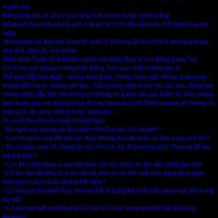
xuyên vào.
Đấng từng ôm cả vũ trụ, nay lặng lẽ thu mình trong một bào thai.
Đấng một tay nâng cả thế giới, bây giờ tự ý ôm bầu sữa của một người mẹ thơ
ngây.
Những bàn tay đầu tiên bồng bế vuốt ve Thượng Đế Hài Nhi là những bàn tay
đen đúa, sần sùi, chai nhám.
Thiên binh Thiên sứ thích thú ngắm nhìn Mary thay tả cho Đấng Sáng Tạo.
Cả vũ trụ ngỡ ngàng chứng kiến Đấng Toàn Lực chập chững tập đi.
Thế gian tiếp đón Ngài - không nhung lụa, không ngọc ngà, không quảng cáo,
không diễn hành, không yến tiệc,...Nếu không định trước cho các mục đồng làm
chứng nhân đầu tiên, thì không có những lời tuyên báo của thiên sứ. Nếu không
định trước cho các nhà bác học thờ lạy Ngài như một Thiên Vương, thì không có
những lễ vật, vàng, nhũ hương, một dược...
Ôi, có nhiều điều tôi muốn hỏi Bà Mary:
* Bà nghĩ sao những lúc Bà chăm nhìn Con trẻ cầu nguyện?
* Con trẻ phản ứng thế nào khi thấy những đứa bé khác nô đùa trong nhà hội?
* Bà có thấy vụng về chăng khi nói với Con trẻ về phương cách Thượng Đế tạo
lập thế gian?
* Con trẻ hành động ra sao khi thấy một con chiên bị dẫn đến hàng làm thịt?
* Có khi nào Bà thấy Con trẻ với cái nhìn xa xôi trên mặt như đang lắng nghe
một người nào mà Bà không thể nghe?
* Có bao giờ Bà nghĩ rằng Thượng Đế là Đấng Bà khẩn cầu đang ngủ yên trong
tay Bà?
* Có bao giờ bất chợt Bà gọi Con trẻ là “Chúa” trong khi tâm hồn Bà bâng
khuâng?