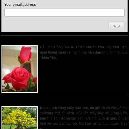
Your email address
Tin I - MỘT NGƯỜI CHA VÀ ĐỨA CON YÊU QUÍ.
Cầu xin Hồng Ân và Thiên Phước tràn đầy trên Bạn,
giúp thông sáng và mạnh mẽ hầu đáp ứng lời mời của
Thiên Phụ.
Read More
CẢM NGHĨ TRONG NGÀY ĐẦU XUÂN
Khi du lịch cùng mấy đứa con, tôi giữ tất cả các vé phi
cơ.trong một túi xách. Lúc lên máy bay, tôi đứng giữa
người Tiếp viên và các con. Khi một đứa đi qua, tôi đặt
một vé vào bàn tay nó. Nó trao vé lại cho người Tiếp
viên.