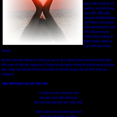
giáo Sufi từ thế kỷ 13,
sanh ra và chết trong
các miền đất ngày
nay gọi là Afghanistan
và Turkey. (Tuy thuộc
Giáo phái Islamic Sufi,
Thi sĩ Rumi mang
nhiều ảnh hưởng và
thấm nhuần Giáo lý
Cứu thế của Chúa
Jesus).
Bài thơ nầy đến đúng lúc chúng ta suy tư về ý nghĩa Giáng Sinh trong thế giới
hỗn loạn và hận thù ngày nay. Chúng ta hãy nghe những lời thông sáng và kính
yêu Chúa của một thi sĩ thời xưa, hầu có thể mở rộng Cửa Sổ Tình Yêu của
chúng ta.
Hãy Mở Rộng Cửa Sổ Tình Yêu
Có một nụ hôn chúng ta cần
cho trọn cuộc đời chúng ta,
Nụ hôn của tâm linh trên nhục thể.
Nước biển van xin viên ngọc trai
hãy phá vỡ chiếc vỏ mình.