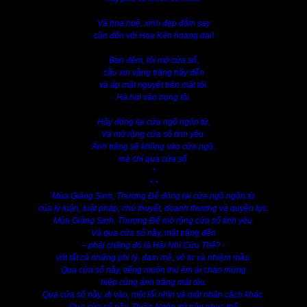
Và hoa huệ, xinh đẹp đắm say
cần đến với Hoa Kèn hoang dại!
Ban đêm, tôi mở cửa sổ,
cầu xin vầng trăng hãy đến
và áp mặt nguyệt trên mặt tôi.
Hà hơi vào trong tôi.
Hãy đóng lại cửa ngõ ngôn từ,
Và mở rộng cửa sổ tình yêu.
Ánh trăng sẽ không vào cửa ngõ,
mà chỉ qua cửa sổ.
*
* *
Mùa Giáng Sinh, Thượng Đế đóng lại cửa ngõ ngôn từ
của lý luận, luật pháp, chủ thuyết, doanh thương và quyền lực.
Mùa Giáng Sinh, Thượng Đế mở rộng cửa sổ tình yêu.
Và qua cửa sổ nầy, mặt trăng đến
– phải chăng đó là Hài Nhi Cứu Thế? -
với tất cả những phi lý, đam mê, vô tư và nhiệm mầu.
Qua cửa sổ nầy, tiếng muôn thú êm ái chào mừng
hiệp cùng ánh trăng mát dịu.
Qua cửa sổ nầy, đi vào, một lối nhìn và một nhân cách khác.