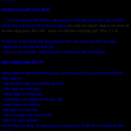
TRONG CÁI CHẾT CỦA NGÀI
“... song tự mình bỏ hết danh vị
,
để mang bản thể một người hầu việc, trở nên
giống như loài người.Và trong hình dạng
như một con người, Ngài tự hạ mình và
trở nên vâng phục đến chết... thậm chí chết trên một thập giá!”
(Phil. 2:7-8)
Trị giá lớn nhất không phải trong Giáng Sinh, mà trong cái chết của Ngài.
- Máng cỏ bị che mờ bởi thập giá.
- Simeon nói với Mary: “Một lưỡi gươm xuyên qua tâm hồn Nàng!”
MỘT GIÁNG SINH VÔ LÝ?
Giáng Sinh có nghĩa là một thập giá, và nơi thập gíá Chúa Jesus ban hết mọi
điều Ngài có:
- Tay và chân Ngài cho những cây đinh;
- Đầu Ngài cho mão gai;
- Hông Ngài cho mũi giáo;
- Lưng Ngài cho những roi da móc sắt;
- Huyết Ngài cho đất bụi;
- Mẹ Ngài cho bạn hữu;
- Tâm linh Ngài cho Thượng Đế.
Thật vô lý, phải không?
Sứ đồ Paul nói rằng: “
Sự giảng dạy về thập giá là rồ dại đối với những kẻ diệt