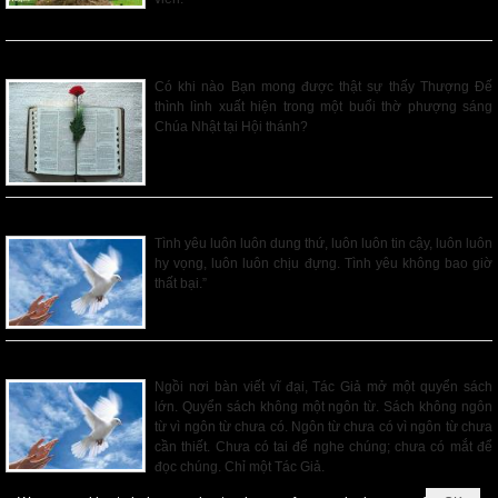
Read More
CÂU CHUYỆN VỀ HAI THỊ TRẤN
Có khi nào Bạn mong được thật sự thấy Thượng Đế
thình lình xuất hiện trong một buổi thờ phượng sáng
Chúa Nhật tại Hội thánh?
Read More
ĐỊNH NGHĨA TÌNH YÊU
Tình yêu luôn luôn dung thứ, luôn luôn tin cậy, luôn luôn
hy vọng, luôn luôn chịu đựng. Tình yêu không bao giờ
thất bại.”
Read More
NHỮNG CẢM NGHĨ VỀ TÌNH YÊU CỦA THƯỢNG ĐẾ
Ngồi nơi bàn viết vĩ đại, Tác Giả mở một quyển sách
lớn. Quyển sách không một ngôn từ. Sách không ngôn
từ vì ngôn từ chưa có. Ngôn từ chưa có vì ngôn từ chưa
cần thiết. Chưa có tai để nghe chúng; chưa có mắt để
đọc chúng. Chỉ một Tác Giả.
Read More