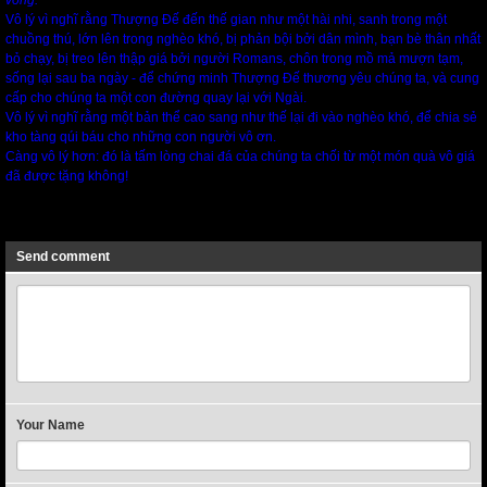
vong.”
Vô lý vì nghĩ rằng Thượng Đế đến thế gian như một hài nhi, sanh trong một
chuồng thú, lớn lên trong nghèo khó, bị phản bội bởi dân mình, bạn bè thân nhất
bỏ chạy, bị treo lên thập giá bởi người Romans, chôn trong mồ mả mượn tạm,
sống lại sau ba ngày - để chứng minh Thượng Đế thương yêu chúng ta, và cung
cấp cho chúng ta một con đường quay lại với Ngài.
Vô lý vì nghĩ rằng một bản thể cao sang như thế lại đi vào nghèo khó, để chia sẻ
kho tàng qúi báu cho những con người vô ơn.
Càng vô lý hơn: đó là tấm lòng chai đá của chúng ta chối từ một món quà vô giá
đã được tặng không!
Previous
Next
Send comment
Your Name