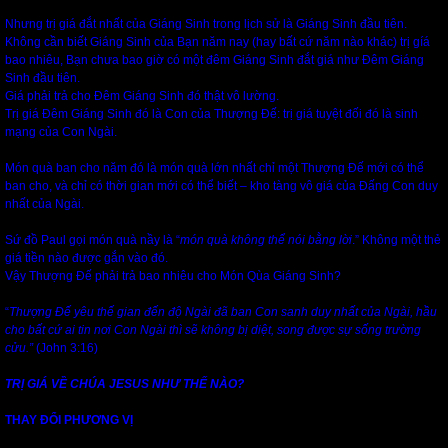
Nhưng trị giá đắt nhất của Giáng Sinh trong lịch sử là Giáng Sinh đầu tiên.
Không cần biết Giáng Sinh của Bạn năm nay (hay bất cứ năm nào khác) trị gíá
bao nhiêu, Bạn chưa bao giờ có một đêm Giáng Sinh đắt giá như Đêm Giáng
Sinh đầu tiên.
Giá phải trả cho Đêm Giáng Sinh đó thật vô lường.
Trị giá Đêm Giáng Sinh đó là Con của Thượng Đế: trị giá tuyệt đối đó là sinh
mạng của Con Ngài.
Món quà ban cho năm đó là món quà lớn nhất chỉ một Thượng Đế mới có thể
ban cho, và chỉ có thời gian mới có thể biết – kho tàng vô giá của Đấng Con duy
nhất của Ngài.
Sứ đồ Paul gọi món quà nầy là “
món quà không thể nói bằng lời
.” Không một thẻ
giá tiền nào được gắn vào đó.
Vậy Thượng Đế phải trả bao nhiêu cho Món Qùa Giáng Sinh?
“
Thượng Đế yêu thế gian đến độ Ngài đã ban Con sanh duy nhất của Ngài, hầu
cho bất cứ ai tin nơi Con Ngài thì sẽ không bị diệt, song được sự sống trường
cửu.”
(John 3:16)
TRỊ GIÁ VỀ CHÚA JESUS NHƯ THẾ NÀO?
THAY ĐỔI PHƯƠNG VỊ