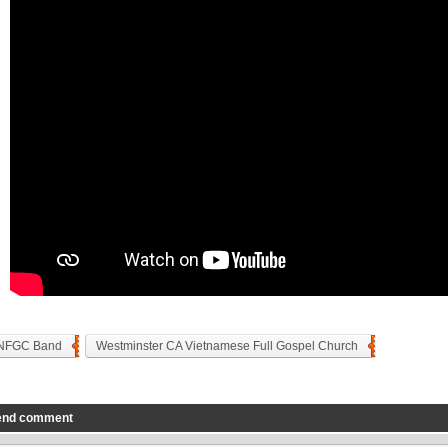
NFGC Band
Westminster CA Vietnamese Full Gospel Church
end comment