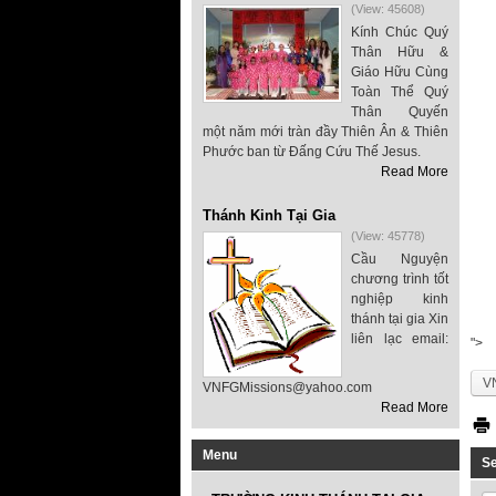
(View: 45608)
Kính Chúc Quý
Thân Hữu &
Giáo Hữu Cùng
Toàn Thể Quý
Thân Quyến
một năm mới tràn đầy Thiên Ân & Thiên
Phước ban từ Đấng Cứu Thế Jesus.
Read More
Thánh Kinh Tại Gia
(View: 45778)
Cầu Nguyện
chương trình tốt
nghiệp kinh
thánh tại gia Xin
liên lạc email:
">
V
VNFGMissions@yahoo.com
Read More
Menu
S