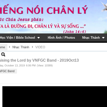
Học Viện / Bible School
Hình Ảnh / Photos
Nhạc Thánh
›
›
ome
Nhạc Thánh
VIDEO
aising the Lord by VNFGC Band - 2019Oct13
ay, October 13, 2019
6:06 PM
(View: 10389)
NFGC Band