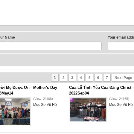
our Name
Your email add
1
2
3
4
5
6
7
Next Page
ời Mẹ Được Ơn - Mother's Day
Của Lễ Tình Yêu Của Đấng Christ -
3May14
2022Sep04
(View: 21106)
(View: 24165)
Mục Sư Vũ Hồ
Mục Sư Vũ Hồ