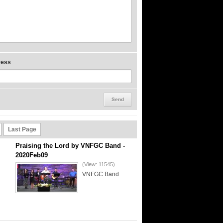
ress
Last Page
Praising the Lord by VNFGC Band -
2020Feb09
(View: 11545)
VNFGC Band