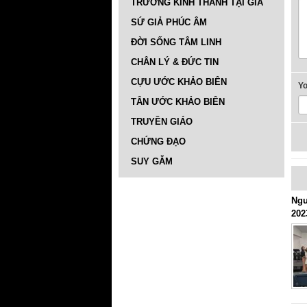
TRƯỜNG KINH THÁNH TẠI GIA
SỨ GIẢ PHÚC ÂM
ĐỜI SỐNG TÂM LINH
CHÂN LÝ & ĐỨC TIN
CỰU ƯỚC KHẢO BIÊN
Y
TÂN ƯỚC KHẢO BIÊN
TRUYỀN GIÁO
CHỨNG ĐẠO
SUY GẪM
Ngư
202