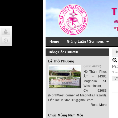
Home
Giảng Luận / Sermons
H
Thông Báo / Bulletin
Lễ Thờ Phượng
Pr
(View: 44698)
Hội Thánh Phúc
Sund
Âm - 14381
V
Magnolia St.
Westminster,
CA 92683
(NorthWest corner of Magnolia/Hazard).
Liên lạc: vuxh2916@gmail.com
Read More
Chúc Mừng Năm Mới