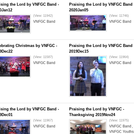
ising the Lord by VNFGC Band -
Praising the Lord by VNFGC Band 
0Jan12
2020Jan05
(View: 11942)
(View: 11746)
VNFGC Band
VNFGC Band
ebrating Christmas by VNFGC -
Praising the Lord by VNFGC Band 
9Dec22
2019Dec15
(View: 11587)
(View: 11964)
VNFGC Band
VNFGC Band
ising the Lord by VNFGC Band -
Praising the Lord by VNFGC -
9Dec01
Thanksgiving 2019Nov24
(View: 11967)
(View: 11975)
VNFGC Band
VNFGC Band
,
VNFGC Youths