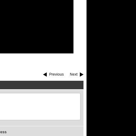
Previous
Next
ress