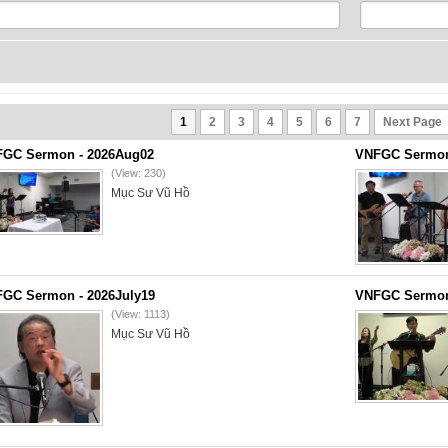
1
2
3
4
5
6
7
Next Page
GC Sermon - 2026Aug02
VNFGC Sermon 
(View: 230)
Mục Sư Vũ Hồ
GC Sermon - 2026July19
VNFGC Sermon 
(View: 1113)
Mục Sư Vũ Hồ