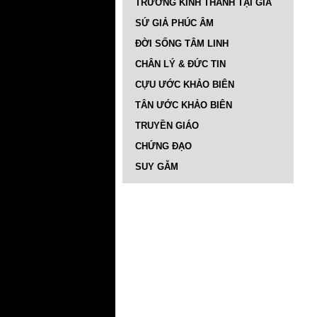
TRƯỜNG KINH THÁNH TẠI GIA
SỨ GIẢ PHÚC ÂM
ĐỜI SỐNG TÂM LINH
CHÂN LÝ & ĐỨC TIN
CỰU ƯỚC KHẢO BIÊN
TÂN ƯỚC KHẢO BIÊN
TRUYỀN GIÁO
CHỨNG ĐẠO
SUY GẪM