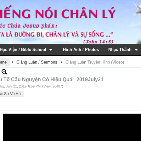
Học Viện / Bible School
Hình Ảnh / Photos
Nhạc Thánh
›
›
ome
Giảng Luận / Sermons
Giảng Luận Truyền Hình (Video)
u Tố Cầu Nguyện Có Hiệu Quả - 2019July21
ay, July 21, 2019
6:59 PM
(View: 26487)
ục Sư Vũ Hồ