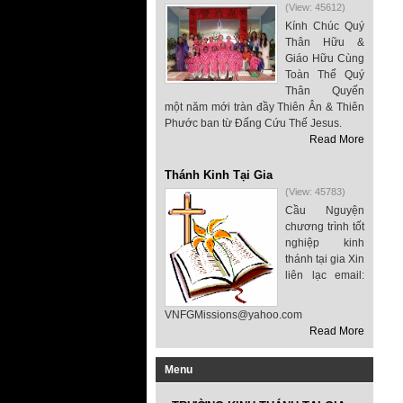
(View: 45612)
Kính Chúc Quý
Thân Hữu &
Giáo Hữu Cùng
Toàn Thể Quý
Thân Quyến
một năm mới tràn đầy Thiên Ân & Thiên
Phước ban từ Đấng Cứu Thế Jesus.
Read More
Thánh Kinh Tại Gia
(View: 45783)
Cầu Nguyện
chương trình tốt
nghiệp kinh
thánh tại gia Xin
liên lạc email:
VNFGMissions@yahoo.com
Read More
Menu