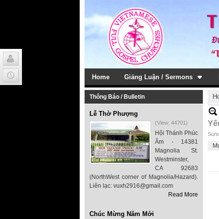
Home
Giảng Luận / Sermons
H
Thông Báo / Bulletin
Lễ Thờ Phượng
Yế
(View: 44701)
Hội Thánh Phúc
Sund
Âm - 14381
M
Magnolia St.
Westminster,
CA 92683
(NorthWest corner of Magnolia/Hazard).
Liên lạc: vuxh2916@gmail.com
Read More
Chúc Mừng Năm Mới