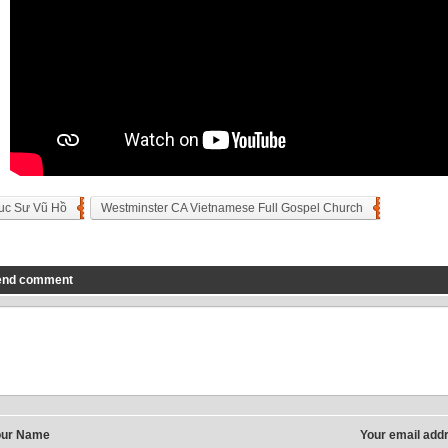
uc Sư Vũ Hồ
Westminster CA Vietnamese Full Gospel Church
end comment
our Name
Your email add