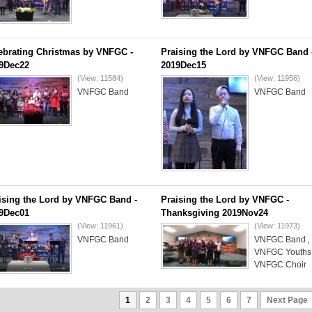
ebrating Christmas by VNFGC -
Praising the Lord by VNFGC Band 
9Dec22
2019Dec15
(View: 11584)
(View: 11956)
VNFGC Band
VNFGC Band
ising the Lord by VNFGC Band -
Praising the Lord by VNFGC -
9Dec01
Thanksgiving 2019Nov24
(View: 11961)
(View: 11973)
VNFGC Band
VNFGC Band
,
VNFGC Youths
VNFGC Choir
1
2
3
4
5
6
7
Next Page