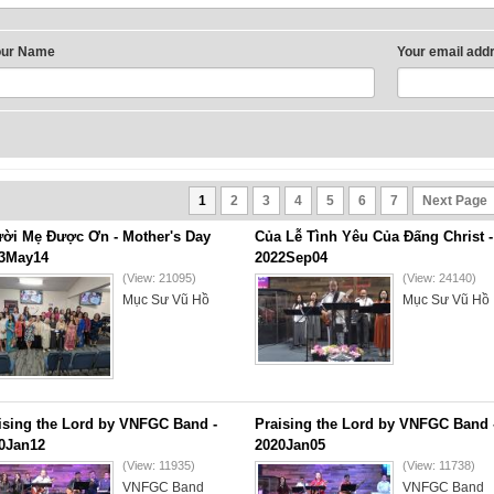
our Name
Your email add
1
2
3
4
5
6
7
Next Page
ời Mẹ Được Ơn - Mother's Day
Của Lễ Tình Yêu Của Đấng Christ -
3May14
2022Sep04
(View: 21095)
(View: 24140)
Mục Sư Vũ Hồ
Mục Sư Vũ Hồ
ising the Lord by VNFGC Band -
Praising the Lord by VNFGC Band 
0Jan12
2020Jan05
(View: 11935)
(View: 11738)
VNFGC Band
VNFGC Band