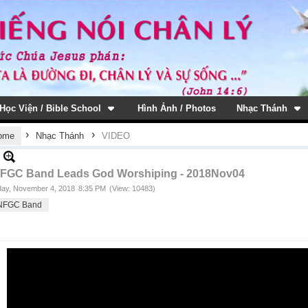
Học Viện / Bible School
Hình Ảnh / Photos
Nhạc Thánh
›
›
ome
Nhạc Thánh
VIDEO
FGC Band Leads God Worshiping - 2018Nov04
ay, November 4, 2018
8:35 PM
(View: 10483)
NFGC Band