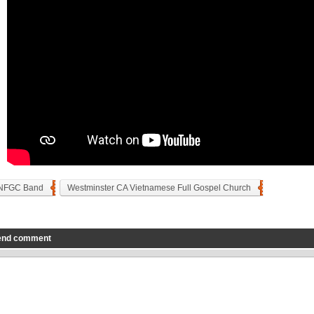
NFGC Band
Westminster CA Vietnamese Full Gospel Church
end comment