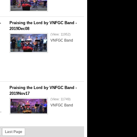
-
Praising the Lord by VNFGC Band -
2019Dec08
(View: 11952)
VNFGC Band
Praising the Lord by VNFGC Band -
2019Nov17
(View: 11749)
VNFGC Band
,
Last Page