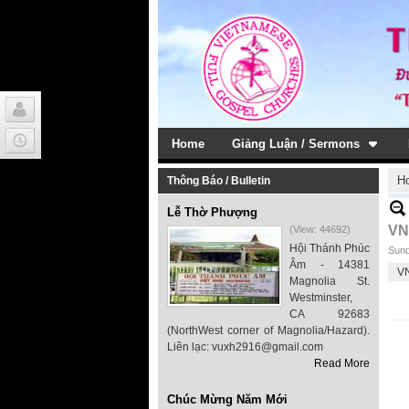
Home
Giảng Luận / Sermons
H
Thông Báo / Bulletin
Lễ Thờ Phượng
VN
(View: 44692)
Hội Thánh Phúc
Sund
Âm - 14381
V
Magnolia St.
Westminster,
CA 92683
(NorthWest corner of Magnolia/Hazard).
Liên lạc: vuxh2916@gmail.com
Read More
Chúc Mừng Năm Mới