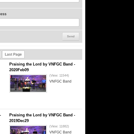
ress
Last Page
Praising the Lord by VNFGC Band -
2020Feb09
(View: 11544)
VNFGC Band
-
Praising the Lord by VNFGC Band -
2019Dec29
(View: 11882)
VNFGC Band