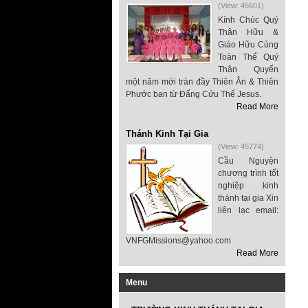
(View: 45601)
Kính Chúc Quý
Thân Hữu &
Giáo Hữu Cùng
Toàn Thể Quý
Thân Quyến
một năm mới tràn đầy Thiên Ân & Thiên
Phước ban từ Đấng Cứu Thế Jesus.
Read More
Thánh Kinh Tại Gia
(View: 45774)
Cầu Nguyện
chương trình tốt
nghiệp kinh
thánh tại gia Xin
liên lạc email:
VNFGMissions@yahoo.com
Read More
Menu