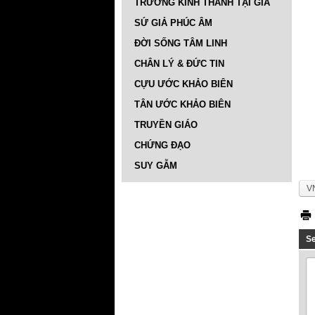
TRƯỜNG KINH THÁNH TẠI GIA
SỨ GIẢ PHÚC ÂM
ĐỜI SỐNG TÂM LINH
CHÂN LÝ & ĐỨC TIN
CỰU ƯỚC KHẢO BIÊN
TÂN ƯỚC KHẢO BIÊN
TRUYỀN GIÁO
CHỨNG ĐẠO
SUY GẪM
V
S