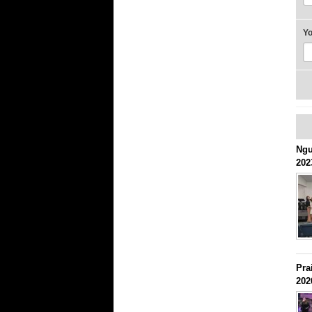
Y
Ngư
202
Pra
202