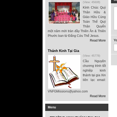
(View: 45608)
Kính Chúc Quý
Thân Hữu &
Giáo Hữu Cùng
Toàn Thể Quý
Thân Quyến
một năm mới tràn đầy Thiên Ân & Thiên
Phước ban từ Đấng Cứu Thế Jesus.
Y
Read More
Thánh Kinh Tại Gia
(View: 45778)
Cầu Nguyện
chương trình tốt
nghiệp kinh
thánh tại gia Xin
liên lạc email:
VNFGMissions@yahoo.com
Read More
Menu