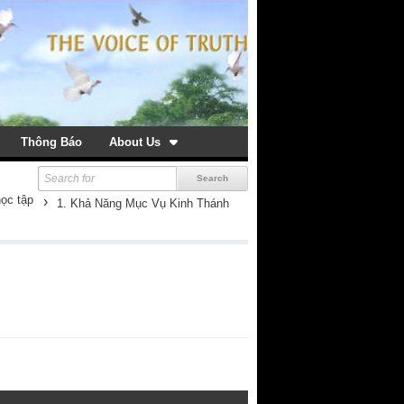
Thông Báo
About Us
học tập
›
1. Khả Năng Mục Vụ Kinh Thánh