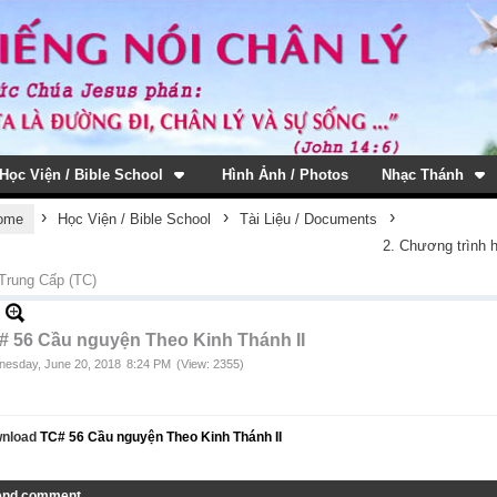
Học Viện / Bible School
Hình Ảnh / Photos
Nhạc Thánh
›
›
›
ome
Học Viện / Bible School
Tài Liệu / Documents
2. Chương trình 
Trung Cấp (TC)
# 56 Cầu nguyện Theo Kinh Thánh II
esday, June 20, 2018
8:24 PM
(View: 2355)
nload
TC# 56 Cầu nguyện Theo Kinh Thánh II
end comment