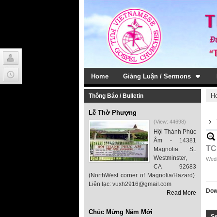
Home
Giảng Luận / Sermons
H
Thông Báo / Bulletin
Lễ Thờ Phượng
›
(View: 44698)
Hội Thánh Phúc
Âm - 14381
TC
Magnolia St.
Westminster,
Wedn
CA 92683
(NorthWest corner of Magnolia/Hazard).
Liên lạc: vuxh2916@gmail.com
Dow
Read More
Chúc Mừng Năm Mới
S