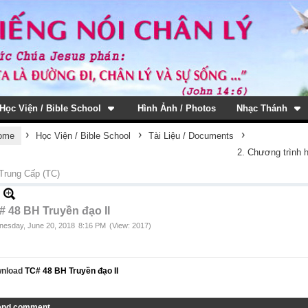
Học Viện / Bible School
Hình Ảnh / Photos
Nhạc Thánh
›
›
›
ome
Học Viện / Bible School
Tài Liệu / Documents
2. Chương trình 
Trung Cấp (TC)
# 48 BH Truyền đạo II
esday, June 20, 2018
8:16 PM
(View: 2017)
nload
TC# 48 BH Truyền đạo II
end comment