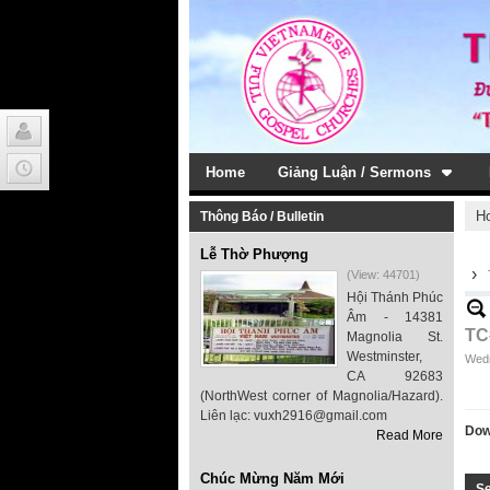
Home
Giảng Luận / Sermons
H
Thông Báo / Bulletin
Lễ Thờ Phượng
›
(View: 44701)
Hội Thánh Phúc
Âm - 14381
TC
Magnolia St.
Westminster,
Wedn
CA 92683
(NorthWest corner of Magnolia/Hazard).
Liên lạc: vuxh2916@gmail.com
Dow
Read More
Chúc Mừng Năm Mới
S