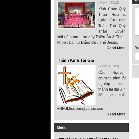
(View: 45612)
Kính Chúc Quý
Thân Hữu &
Giáo Hữu Cùng
Toàn Thể Quý
Thân Quyến
một năm mới tràn đầy Thiên Ân & Thiên
Phước ban từ Đấng Cứu Thế Jesus.
Y
Read More
Thánh Kinh Tại Gia
(View: 45783)
Cầu Nguyện
chương trình tốt
nghiệp kinh
thánh tại gia Xin
liên lạc email:
VNFGMissions@yahoo.com
Read More
Menu