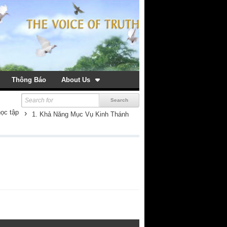
Thông Báo
About Us
học tập
›
1. Khả Năng Mục Vụ Kinh Thánh