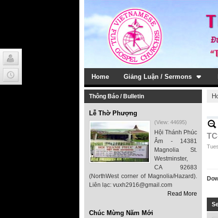
Home
Giảng Luận / Sermons
H
Thông Báo / Bulletin
Lễ Thờ Phượng
(View: 44695)
Hội Thánh Phúc
TC
Âm - 14381
Tues
Magnolia St.
Westminster,
CA 92683
(NorthWest corner of Magnolia/Hazard).
Dow
Liên lạc: vuxh2916@gmail.com
Read More
S
Chúc Mừng Năm Mới