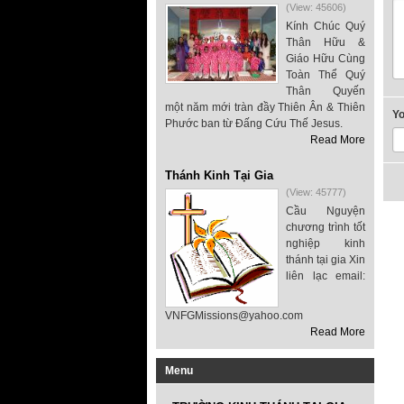
(View: 45606)
Kính Chúc Quý
Thân Hữu &
Giáo Hữu Cùng
Toàn Thể Quý
Thân Quyến
một năm mới tràn đầy Thiên Ân & Thiên
Y
Phước ban từ Đấng Cứu Thế Jesus.
Read More
Thánh Kinh Tại Gia
(View: 45777)
Cầu Nguyện
chương trình tốt
nghiệp kinh
thánh tại gia Xin
liên lạc email:
VNFGMissions@yahoo.com
Read More
Menu