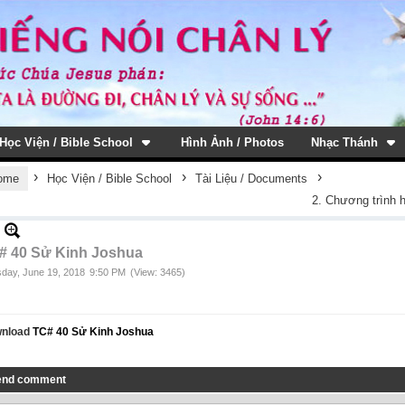
Học Viện / Bible School
Hình Ảnh / Photos
Nhạc Thánh
›
›
›
ome
Học Viện / Bible School
Tài Liệu / Documents
2. Chương trình 
# 40 Sử Kinh Joshua
day, June 19, 2018
9:50 PM
(View: 3465)
nload
TC# 40 Sử Kinh Joshua
end comment